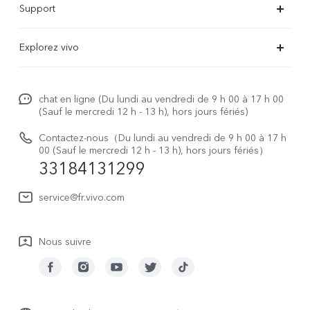
Support
V29 Lite 5G
FAQs
Explorez vivo
V23 5G
Funtouch OS
À propos de vivo
Y16
Centre de services
chat en ligne (Du lundi au vendredi de 9 h 00 à 17 h 00
La vie chez vivo
Y22s
(Sauf le mercredi 12 h - 13 h), hors jours fériés)
Authentification IMEI
vivo netiquette
Y35
Contactez-nous（Du lundi au vendredi de 9 h 00 à 17 h
Prix des réparations hors garantie
00 (Sauf le mercredi 12 h - 13 h), hors jours fériés）
About Us
33184131299
Demande de retour en réparation-ICP
Mentions légales
service@fr.vivo.com
Demande de retour en réparation-SBE
Durabilité
Manuel de l'utilisateur
Nous suivre
Centre de confidentialité vivo
Mise à jour du système
Journal des mises à jour