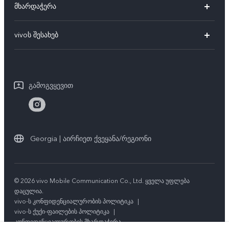
მხარდაჭერა
V27e
FAQs
vivoს შესახებ
V25 Pro
სერვის ცენტრები
vivoს შესახებ
V25e
IMEI აუტენტიფიკაცია
საერთო ინფორმაცია
V25
გამოგვყევით
შეკეთების პროგრესის მოთხოვნა
იურიდიული ინფორმაცია
Y02
vivoს გარანტიის ინსტრუქცია
ჩვენს შესახებ
Y21
სტაბილურობა
Georgia | აირჩიეთ ქვეყანა/რეგიონი
ყველა მოდელი
vivoს კონფიდენციალობის ცენტრი
© 2026 vivo Mobile Communication Co., Ltd. ყველა უფლება
დაცულია.
vivo-ს კონფიდენციალურობის პოლიტიკა
|
vivo-ს ქუქი-ფაილების პოლიტიკა
|
კონფიდენციალურობის მხარდაჭერა