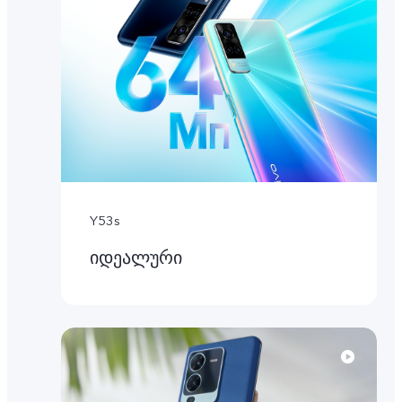
Y53s
იდეალური