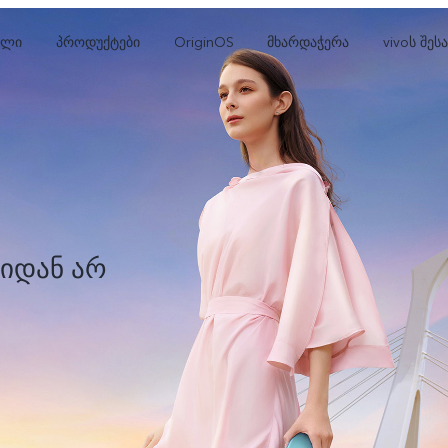
ხლი
პროდუქტები
OriginOS
მხარდაჭერა
vivoს შეს
იდან არ
V25 Pro
V25
V
ახალი
ახალი