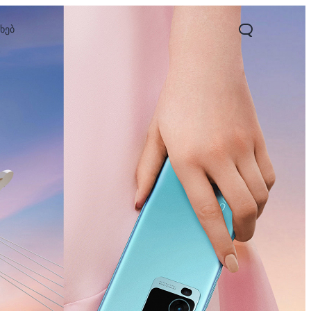
ახებ
25e
Y02
Y21
ახალი
ახალი