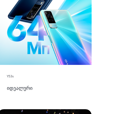
Y53s
იდეალური