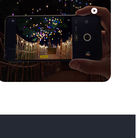
Video
V25e