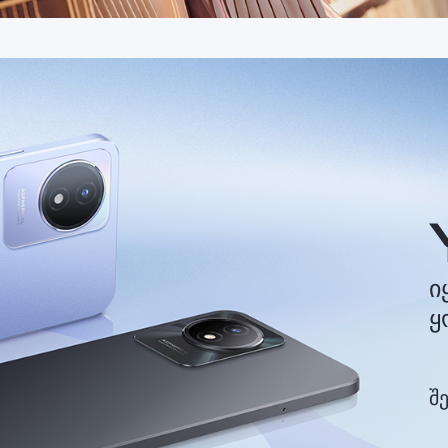
ი
ყ
შ