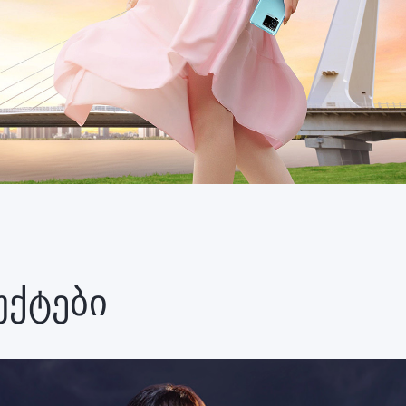
უქტები