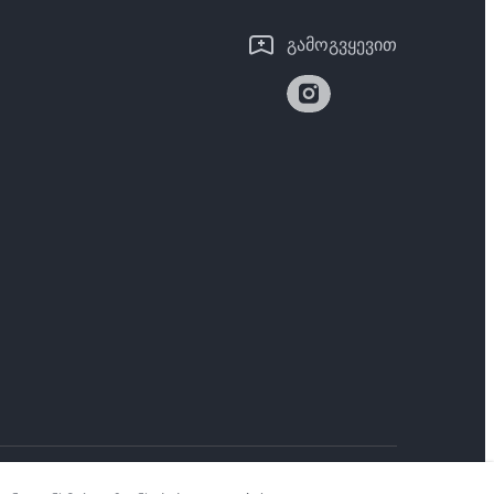
გამოგვყევით
 პოლიტიკა
|
Georgia | აირჩიეთ ქვეყანა/