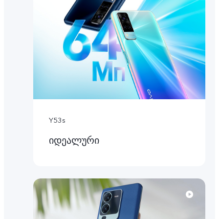
Y53s
იდეალური