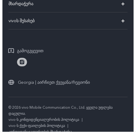
მხარდაჭერა
V27e
FAQs
vivoს შესახებ
V25 Pro
სერვის ცენტრები
vivoს შესახებ
V25e
IMEI აუტენტიფიკაცია
საერთო ინფორმაცია
V25
გამოგვყევით
შეკეთების პროგრესის მოთხოვნა
იურიდიული ინფორმაცია
Y02
vivoს გარანტიის ინსტრუქცია
ჩვენს შესახებ
Y21
სტაბილურობა
Georgia | აირჩიეთ ქვეყანა/რეგიონი
ყველა მოდელი
vivoს კონფიდენციალობის ცენტრი
© 2026 vivo Mobile Communication Co., Ltd. ყველა უფლება
დაცულია.
vivo-ს კონფიდენციალურობის პოლიტიკა
|
vivo-ს ქუქი-ფაილების პოლიტიკა
|
კონფიდენციალურობის მხარდაჭერა