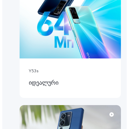
Y53s
იდეალური