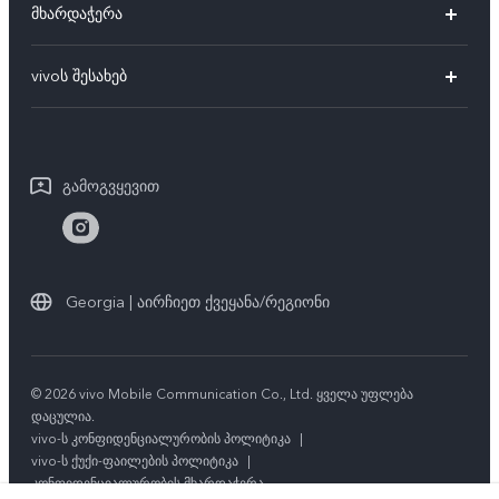
მხარდაჭერა
V27e
FAQs
vivoს შესახებ
V25 Pro
სერვის ცენტრები
vivoს შესახებ
V25e
IMEI აუტენტიფიკაცია
საერთო ინფორმაცია
V25
გამოგვყევით
შეკეთების პროგრესის მოთხოვნა
იურიდიული ინფორმაცია
Y02
vivoს გარანტიის ინსტრუქცია
ჩვენს შესახებ
Y21
სტაბილურობა
Georgia | აირჩიეთ ქვეყანა/რეგიონი
ყველა მოდელი
vivoს კონფიდენციალობის ცენტრი
© 2026 vivo Mobile Communication Co., Ltd. ყველა უფლება
დაცულია.
vivo-ს კონფიდენციალურობის პოლიტიკა
|
vivo-ს ქუქი-ფაილების პოლიტიკა
|
კონფიდენციალურობის მხარდაჭერა