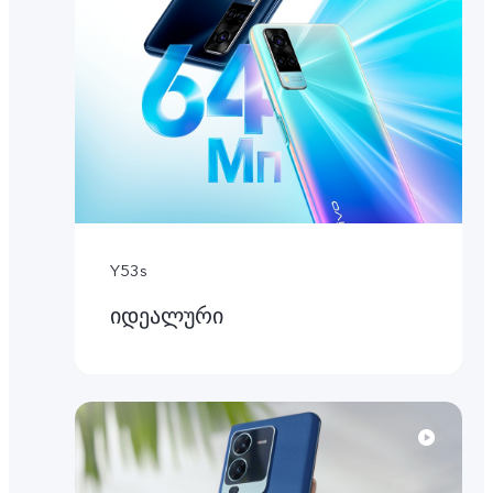
Y53s
იდეალური