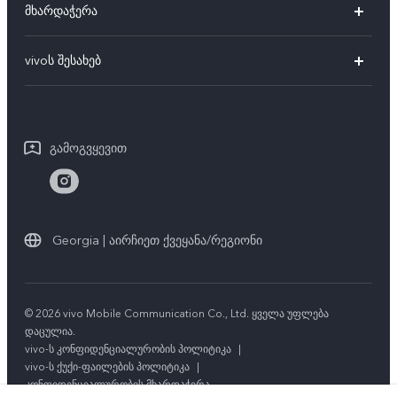
მხარდაჭერა
V27e
FAQs
vivoს შესახებ
V25 Pro
სერვის ცენტრები
vivoს შესახებ
V25e
IMEI აუტენტიფიკაცია
საერთო ინფორმაცია
V25
გამოგვყევით
შეკეთების პროგრესის მოთხოვნა
იურიდიული ინფორმაცია
Y02
vivoს გარანტიის ინსტრუქცია
ჩვენს შესახებ
Y21
სტაბილურობა
Georgia | აირჩიეთ ქვეყანა/რეგიონი
ყველა მოდელი
vivoს კონფიდენციალობის ცენტრი
© 2026 vivo Mobile Communication Co., Ltd. ყველა უფლება
დაცულია.
vivo-ს კონფიდენციალურობის პოლიტიკა
|
vivo-ს ქუქი-ფაილების პოლიტიკა
|
კონფიდენციალურობის მხარდაჭერა