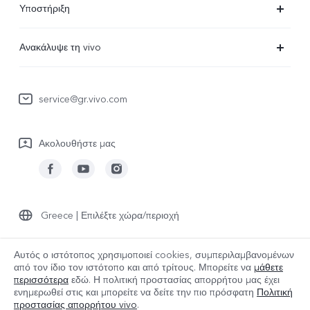
Υποστήριξη
V29 Lite 5G
Συχνές Ερωτήσεις
Ανακάλυψε τη vivo
V23 5G
Κέντρο επισκευών
Πληροφορίες
Y36
Επαλήθευση IMEI
service@gr.vivo.com
Τελευταία Νέα
Y22s
Ενημέρωση συστήματος
Καριέρα στην vivo
Y17s
Ακολουθήστε μας
Εγχειρίδιο χρήστη
Σχετικά με εμάς
Όλες οι Συσκευές
στείλτε για επισκευή
Ανακοίνωση νομικού περιεχομένου
Αρχείο καταγραφής ενημερώσεων
Βιωσιμότητα
Greece | Επιλέξτε χώρα/περιοχή
Πολιτική εγγύησης
Κέντρο απορρήτου της vivo
Αυτός ο ιστότοπος χρησιμοποιεί cookies, συμπεριλαμβανομένων
από τον ίδιο τον ιστότοπο και από τρίτους. Μπορείτε να
μάθετε
© 2026 vivo Mobile Communication Co., Ltd. Με την επιφύλαξη παντός
περισσότερα
εδώ. Η πολιτική προστασίας απορρήτου μας έχει
δικαιώματος.
ενημερωθεί στις
και μπορείτε να δείτε την πιο πρόσφατη
Πολιτική
Πολιτική cookies της vivo
|
Πολιτική Απορρήτου vivo
|
προστασίας απορρήτου vivo
.