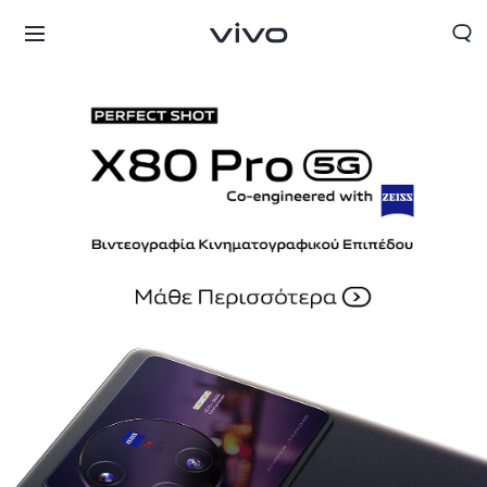
Greece | Επιλέξτε χώρα/περιοχή