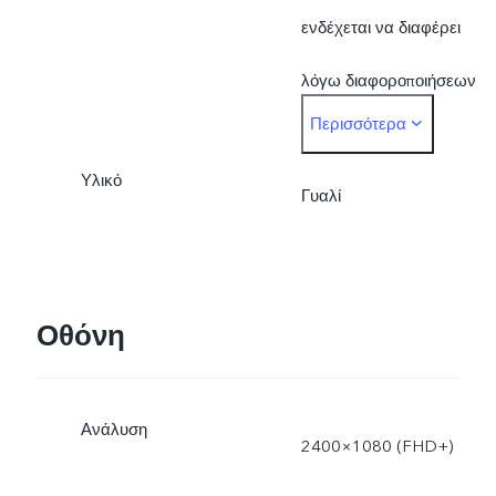
υλικών.
ενδέχεται να διαφέρει
λόγω διαφοροποιήσεων
Περισσότερα
στις διαδικασίες, τη μέθοδο
Υλικό
μέτρησης και τις προμήθει
Γυαλί
υλικών.
Οθόνη
Ανάλυση
2400×1080 (FHD+)