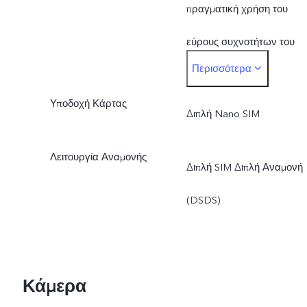
πραγματική χρήση του
εύρους συχνοτήτων του
Περισσότερα
δικτύου εξαρτάται από την
Υποδοχή Κάρτας
ανάπτυξη του τοπικού
Διπλή Nano SIM
παρόχου υπηρεσιών
Λειτουργία Αναμονής
Διπλή SIM Διπλή Αναμονή
διαδικτύου.
(DSDS)
Κάμερα