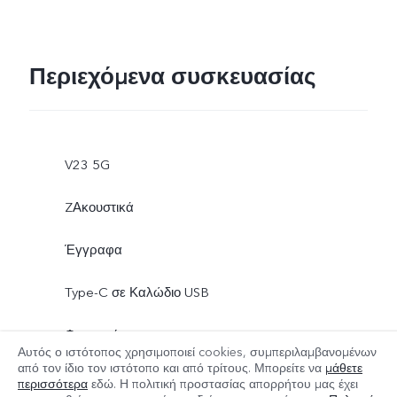
Περιεχόμενα συσκευασίας
V23 5G
ZΑκουστικά
Έγγραφα
Type-C σε Καλώδιο USB
Φορτιστής
Αυτός ο ιστότοπος χρησιμοποιεί cookies, συμπεριλαμβανομένων
από τον ίδιο τον ιστότοπο και από τρίτους. Μπορείτε να
μάθετε
Περισσότερα
Type-C σε Αντάπτορα υποδοχής ακουστικών 3.5mm
περισσότερα
εδώ. Η πολιτική προστασίας απορρήτου μας έχει