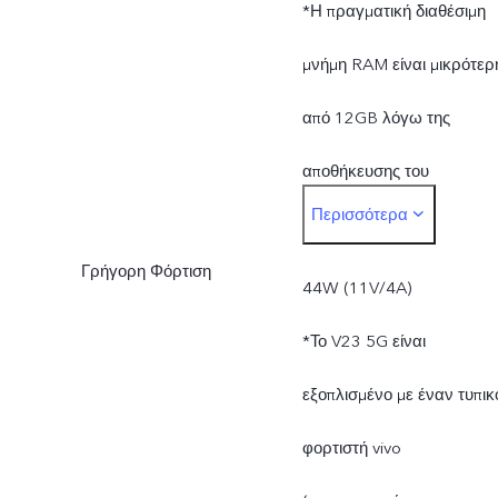
*Η πραγματική διαθέσιμη
μνήμη RAM είναι μικρότερ
από 12GB λόγω της
αποθήκευσης του
Περισσότερα
λειτουργικού συστήματος
Γρήγορη Φόρτιση
και των
44W (11V/4A)
προεγκατεστημένων
*Το V23 5G είναι
εφαρμογών.
εξοπλισμένο με έναν τυπικ
*Η πραγματική διαθέσιμη
φορτιστή vivo
ROM είναι μικρότερη από