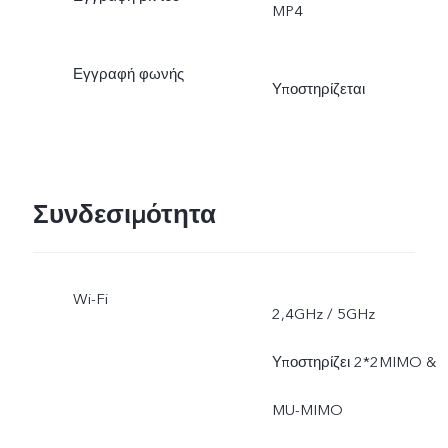
MP4
Πορτρέτου, Πορτρέτο
Εγγραφή φωνής
Bokeh Flare, Υψηλή
Υποστηρίζεται
Ανάλυση (64MP), Ζωνταν
φωτογραφία, Αυτοκόλλητ
Συνδεσιμότητα
AR, Slo-Mo, Παρέλευση
χρόνου, Διπλή Λήψη
Wi-Fi
2,4GHz / 5GHz
Βίντεο, Διπλή Έκθεση,
Υποστηρίζει 2*2MIMO &
Έγγραφα, Πανοραμικό,
MU-MIMO
Pro, Ultra Σταθεροποίηση