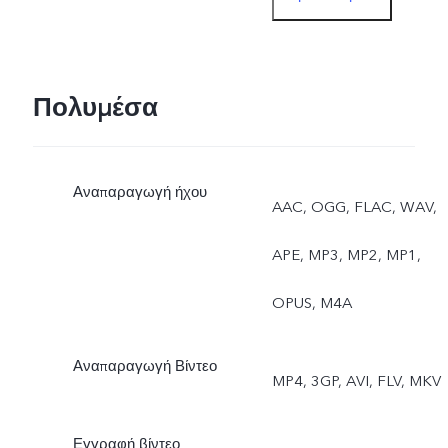
Βελτίωση Προσώπου,
Διπλή Λήψη Βίντεο, Slo-Mo
Υψηλή Ανάλυση (50MP),
Πολυμέσα
Ζωντανή φωτογραφία,
Αναπαραγωγή ήχου
Αυτοκόλλητα AR, Πορτρέτ
AAC, OGG, FLAC, WAV,
Φυσικό
APE, MP3, MP2, MP1,
Οπίσθια: Αυτόματη εστίασ
OPUS, M4A
Ματιών, Νυχτερινό, Ultra-
Αναπαραγωγή Βίντεο
MP4, 3GP, AVI, FLV, MKV
Wide Night, Super Macro,
Πορτρέτο Bokeh, Φίλτρα
Εγγραφή βίντεο