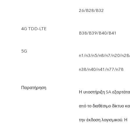
26/B28/B32
4G TDD-LTE
B38/B39/B40/B41
5G
n1/n3/n5/n8/n7/n20/n28
n38/n40/n41/n77/n78
Παρατήρηση
Η υποστήριξη SA εξαρτάτα
από το διαθέσιμο δίκτυο κα
την έκδοση λογισμικού. Η