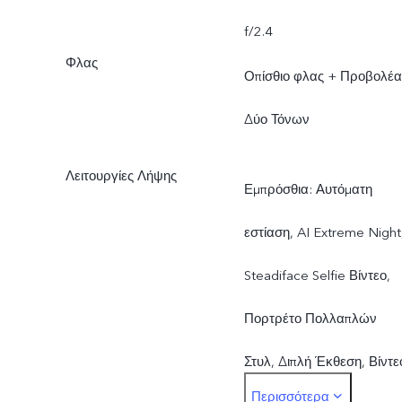
f/2.4
Φλας
Οπίσθιο φλας + Προβολέα
Δύο Τόνων
Λειτουργίες Λήψης
Εμπρόσθια: Αυτόματη
εστίαση, AI Extreme Night
Steadiface Selfie Βίντεο,
Πορτρέτο Πολλαπλών
Στυλ, Διπλή Έκθεση, Βίντε
Περισσότερα