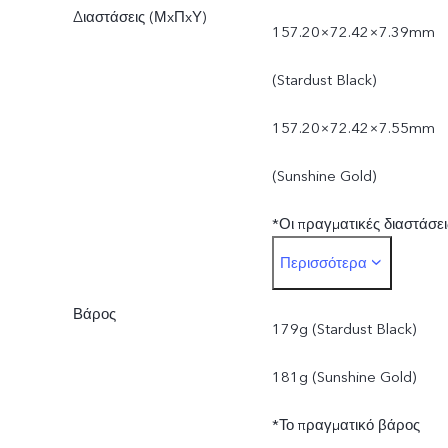
Διαστάσεις (ΜxΠxΥ)
157.20×72.42×7.39mm
(Stardust Black)
157.20×72.42×7.55mm
(Sunshine Gold)
*Οι πραγματικές διαστάσει
Περισσότερα
ενδέχεται να διαφέρουν
Βάρος
λόγω διαφοροποιήσεων
179g (Stardust Black)
στις διαδικασίες, τη μέθοδο
181g (Sunshine Gold)
μέτρησης και τις προμήθει
*Το πραγματικό βάρος