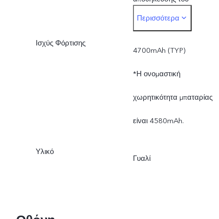
Περισσότερα
λειτουργικού συστήματος
Ισχύς Φόρτισης
και των
4700mAh (TYP)
προεγκατεστημένων
*Η ονομαστική
εφαρμογών.
χωρητικότητα μπαταρίας
είναι 4580mAh.
Υλικό
Γυαλί