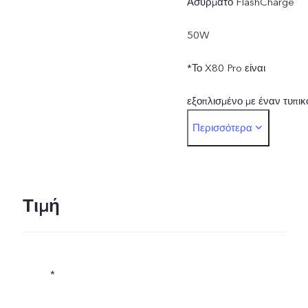
Ασύρματο FlashCharge
εφαρμογών.
50W
*Το X80 Pro είναι
εξοπλισμένο με έναν τυπικ
Περισσότερα
φορτιστή vivo
(προσαρμογέας
FlashCharge 20V/4A) και
Τιμή
υποστηρίζει έως και 80W.
Το Ασύρματο FlashCharge
*
υποστηρίζει έως και 50W.