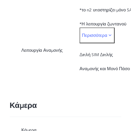
*το n2 υποστηρίζει μόνο S
*Η λειτουργία ζωντανού
Περισσότερα
δικτύου υπόκειται στη
Λειτουργία Αναμονής
διαθεσιμότητα του
Διπλή SIM Διπλής
παρόχου, στην υποστήριξη
Αναμονής και Μονό Πάσο
της υποδομής και στην
έκδοση λογισμικού της
Κάμερα
κινητής συσκευής.
Κάμερα