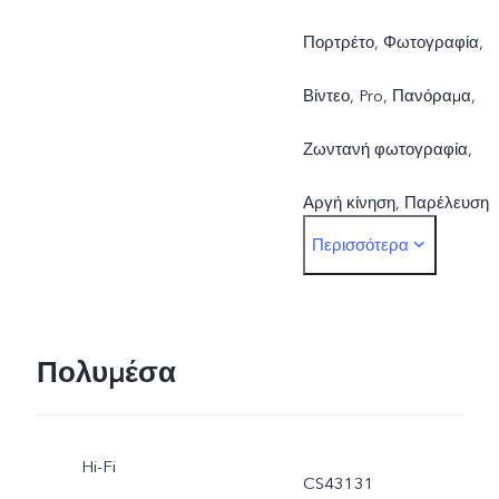
Πορτρέτο, Φωτογραφία,
Βίντεο, Pro, Πανόραμα,
Ζωντανή φωτογραφία,
Αργή κίνηση, Παρέλευση
Περισσότερα
χρόνου, Αυτοκόλλητα AR,
Micro Movie, Supermoon,
Έγγραφο Ultra HD,
Πολυμέσα
Λειτουργία Astro,
Hi-Fi
Λειτουργία Pro Sports,
CS43131