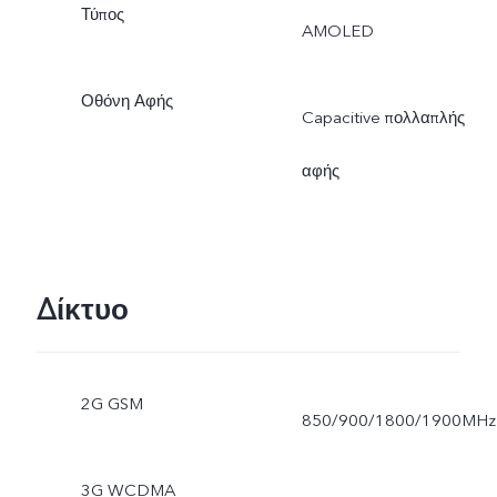
Τύπος
επιφάνεια της οθόνης είναι
AMOLED
ελαφρώς μικρότερη.
Οθόνη Αφής
Capacitive πολλαπλής
αφής
Δίκτυο
2G GSM
850/900/1800/1900MHz
3G WCDMA