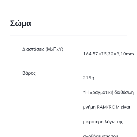
Η πραγματική ισχύς
Σώμα
φόρτισης ρυθμίζεται
δυναμικά καθώς αλλάζει τ
Διαστάσεις (ΜxΠxΥ)
164,57×75,30×9,10mm
περιβάλλον και εξαρτάται
από την πραγματική χρήση
Βάρος
219g
*Η πραγματική διαθέσιμη
μνήμη RAM/ROM είναι
μικρότερη λόγω της
αποθήκευσης του