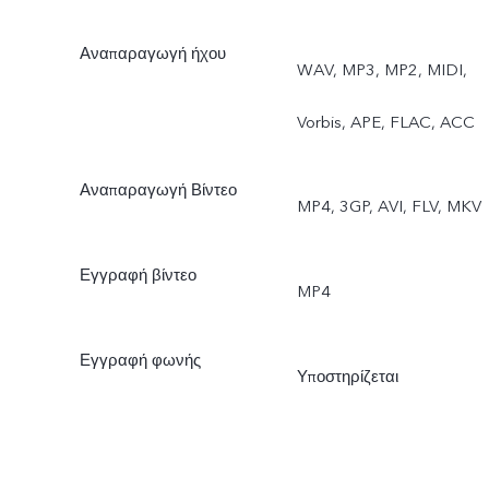
Παρατεταμένη έκθεση,
Αναπαραγωγή ήχου
WAV, MP3, MP2, MIDI,
Διπλή έκθεση, Διπλή λήψη
Vorbis, APE, FLAC, ACC
βίντεο, Ομαδικά πορτρέτα
μέσω τεχνητής νοημοσύνη
Αναπαραγωγή Βίντεο
MP4, 3GP, AVI, FLV, MKV
Εγγραφή βίντεο
MP4
Εγγραφή φωνής
Υποστηρίζεται