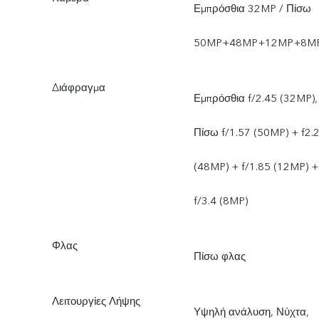
Εμπρόσθια 32MP / Πίσω
50MP+48MP+12MP+8M
Διάφραγμα
Εμπρόσθια f/2.45 (32MP),
Πίσω f/1.57 (50MP) + f2.
(48MP) + f/1.85 (12MP) +
f/3.4 (8MP)
Φλας
Πίσω φλας
Λειτουργίες Λήψης
Υψηλή ανάλυση, Νύχτα,