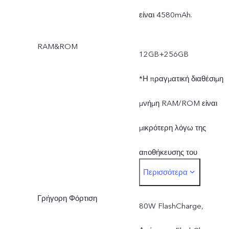
είναι 4580mAh.
RAM&ROM
12GB+256GB
*Η πραγματική διαθέσιμη
μνήμη RAM/ROM είναι
μικρότερη λόγω της
αποθήκευσης του
Περισσότερα
λειτουργικού συστήματος
Γρήγορη Φόρτιση
και των
80W FlashCharge,
προεγκατεστημένων