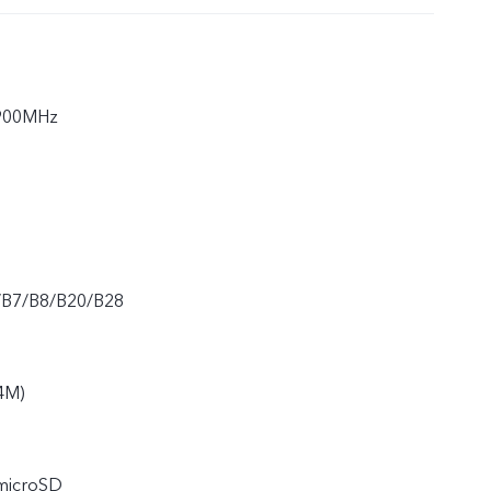
900MHz
/B7/B8/B20/B28
4M)
 microSD