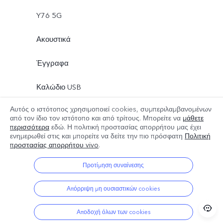
Y76 5G
Ακουστικά
Έγγραφα
Καλώδιο USB
Αυτός ο ιστότοπος χρησιμοποιεί cookies, συμπεριλαμβανομένων
Φορτιστής
από τον ίδιο τον ιστότοπο και από τρίτους. Μπορείτε να
μάθετε
περισσότερα
εδώ. Η πολιτική προστασίας απορρήτου μας έχει
Περισσότερα
Εργαλείο Εξαγωγής Κάρτας
ενημερωθεί στις
και μπορείτε να δείτε την πιο πρόσφατη
Πολιτική
προστασίας απορρήτου vivo
.
Θήκη Τηλεφώνου
Προτίμηση συναίνεσης
Προστατευτική μεμβράνη (ήδη εφαρμοσμένη)
Απόρριψη μη ουσιαστικών cookies
Αποδοχή όλων των cookies