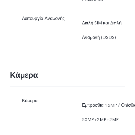
τοπικού δικτύου του φορέα
Λειτουργία Αναμονής
Διπλή SIM και Διπλή
Αναμονή (DSDS)
Κάμερα
Κάμερα
Εμπρόσθια 16MP / Οπίσθι
50MP+2MP+2MP