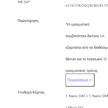
NR SA*
n1/3/7/8/20/28/40/41/7
Παρατήρηση
*Η πραγματική
συμβατότητα δικτύου SA
εξαρτάται από τα διαθέσιμ
δίκτυα και το λογισμικό. Ο
πραγματικός τρόπος
Περισσότερα
λειτουργίας και η κάλυψη
Υποδοχή Κάρτας
του δικτύου 5G εξαρτώντα
1 Nano SIM + 1 Nano SIM
από την κατάσταση του
/ Micro SD