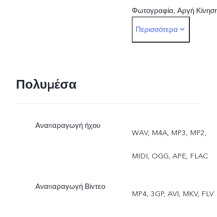
Φωτογραφία, Αργή Κίνηση
Περισσότερα
Παρέλευση Χρόνου, Pro,
Αυτοκόλλητα AR, DOC,
Διπλή Έκθεση, Διπλή
Πολυμέσα
προβολή
Αναπαραγωγή ήχου
WAV, M4A, MP3, MP2,
MIDI, OGG, APE, FLAC
Αναπαραγωγή Βίντεο
MP4, 3GP, AVI, MKV, FLV