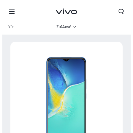
Y01
Συλλογή
Επισκόπηση
Τεχνικές προδιαγραφές
Greece | Επιλέξτε χώρα/περιοχή