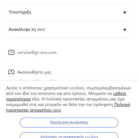
X90 Pro
Υποστήριξη
V29 Lite 5G
Συχνές Ερωτήσεις
Ανακάλυψε τη vivo
V23 5G
Κέντρο επισκευών
Πληροφορίες
Y36
Επαλήθευση IMEI
service@gr.vivo.com
Τελευταία Νέα
Y22s
Ενημέρωση συστήματος
Καριέρα στην vivo
Y17s
Ακολουθήστε μας
Εγχειρίδιο χρήστη
Σχετικά με εμάς
Όλες οι Συσκευές
στείλτε για επισκευή
Αυτός ο ιστότοπος χρησιμοποιεί cookies, συμπεριλαμβανομένων
Ανακοίνωση νομικού περιεχομένου
από τον ίδιο τον ιστότοπο και από τρίτους. Μπορείτε να
μάθετε
περισσότερα
εδώ. Η πολιτική προστασίας απορρήτου μας έχει
Αρχείο καταγραφής ενημερώσεων
Βιωσιμότητα
Greece | Επιλέξτε χώρα/περιοχή
ενημερωθεί στις
και μπορείτε να δείτε την πιο πρόσφατη
Πολιτική
προστασίας απορρήτου vivo
.
Πολιτική εγγύησης
Κέντρο απορρήτου της vivo
Προτίμηση συναίνεσης
© 2026 vivo Mobile Communication Co., Ltd. Με την επιφύλαξη παντός
δικαιώματος.
Απόρριψη μη ουσιαστικών cookies