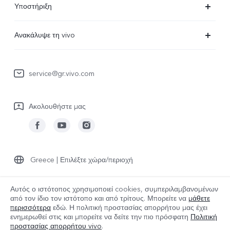
Υποστήριξη
V29 Lite 5G
Συχνές Ερωτήσεις
Ανακάλυψε τη vivo
V23 5G
Κέντρο επισκευών
Πληροφορίες
Y36
Επαλήθευση IMEI
service@gr.vivo.com
Τελευταία Νέα
Y22s
Ενημέρωση συστήματος
Καριέρα στην vivo
Y17s
Ακολουθήστε μας
Εγχειρίδιο χρήστη
Σχετικά με εμάς
Όλες οι Συσκευές
στείλτε για επισκευή
Ανακοίνωση νομικού περιεχομένου
Αρχείο καταγραφής ενημερώσεων
Βιωσιμότητα
Greece | Επιλέξτε χώρα/περιοχή
Πολιτική εγγύησης
Κέντρο απορρήτου της vivo
Αυτός ο ιστότοπος χρησιμοποιεί cookies, συμπεριλαμβανομένων
από τον ίδιο τον ιστότοπο και από τρίτους. Μπορείτε να
μάθετε
© 2026 vivo Mobile Communication Co., Ltd. Με την επιφύλαξη παντός
περισσότερα
εδώ. Η πολιτική προστασίας απορρήτου μας έχει
δικαιώματος.
ενημερωθεί στις
και μπορείτε να δείτε την πιο πρόσφατη
Πολιτική
Πολιτική cookies της vivo
|
Πολιτική Απορρήτου vivo
|
προστασίας απορρήτου vivo
.