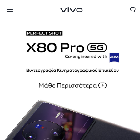
Greece | Επιλέξτε χώρα/περιοχή