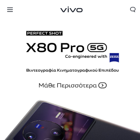
Greece | Επιλέξτε χώρα/περιοχή