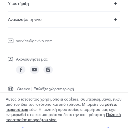
Υποστήριξη
V29 Lite 5G
Συχνές Ερωτήσεις
Ανακάλυψε τη vivo
V23 5G
Κέντρο επισκευών
Πληροφορίες
Y36
Επαλήθευση IMEI
service@gr.vivo.com
Τελευταία Νέα
Y22s
Ενημέρωση συστήματος
Καριέρα στην vivo
Y17s
Ακολουθήστε μας
Εγχειρίδιο χρήστη
Σχετικά με εμάς
Όλες οι Συσκευές
στείλτε για επισκευή
Ανακοίνωση νομικού περιεχομένου
Αρχείο καταγραφής ενημερώσεων
Βιωσιμότητα
Greece | Επιλέξτε χώρα/περιοχή
Πολιτική εγγύησης
Αυτός ο ιστότοπος χρησιμοποιεί cookies, συμπεριλαμβανομένων
Κέντρο απορρήτου της vivo
από τον ίδιο τον ιστότοπο και από τρίτους. Μπορείτε να
μάθετε
περισσότερα
εδώ. Η πολιτική προστασίας απορρήτου μας έχει
© 2026 vivo Mobile Communication Co., Ltd. Με την επιφύλαξη παντός
ενημερωθεί στις
και μπορείτε να δείτε την πιο πρόσφατη
Πολιτική
δικαιώματος.
προστασίας απορρήτου vivo
.
Πολιτική cookies της vivo
|
Πολιτική Απορρήτου vivo
|