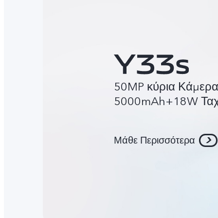
50MP κύρια Κάμερ
5000mAh+18W Ταχε
Μάθε Περισσότερα