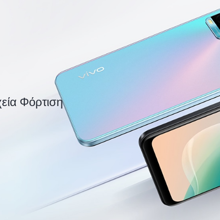
α
ία Φόρτιση