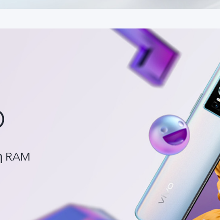
η RAM