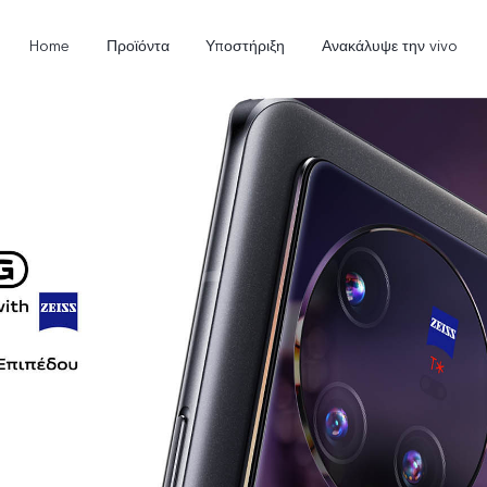
Home
Προϊόντα
Υποστήριξη
Ανακάλυψε την vivo
V23 5G
Y35
Y
νέο
νέο