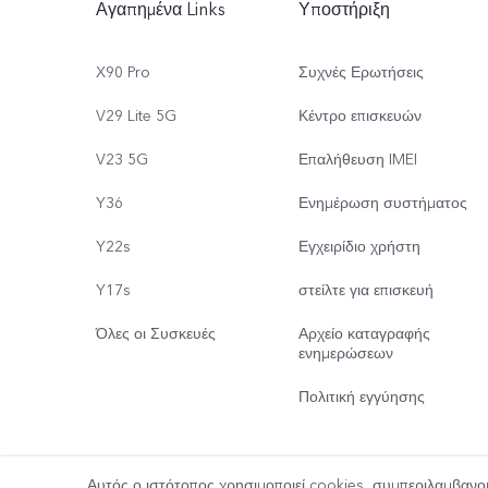
Αγαπημένα Links
Υποστήριξη
X90 Pro
Συχνές Ερωτήσεις
V29 Lite 5G
Κέντρο επισκευών
V23 5G
Επαλήθευση IMEI
Y36
Ενημέρωση συστήματος
Y22s
Εγχειρίδιο χρήστη
Y17s
στείλτε για επισκευή
Όλες οι Συσκευές
Αρχείο καταγραφής
ενημερώσεων
Πολιτική εγγύησης
Αυτός ο ιστότοπος χρησιμοποιεί cookies, συμπεριλαμβανο