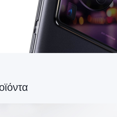
οϊόντα