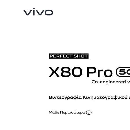
X90 Pro
V29 Lite 5G
νέο
νέο