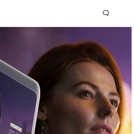
22s
Y33s
νέο
νέο