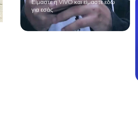
Είμαστε η VIVO και είμαστε εδώ
για εσάς