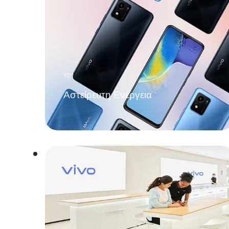
Y01
Αστείρευτη Ενέργεια