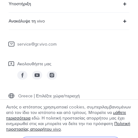
Υποστήριξη
V29 Lite 5G
Συχνές Ερωτήσεις
Ανακάλυψε τη vivo
V23 5G
Κέντρο επισκευών
Πληροφορίες
Y36
Επαλήθευση IMEI
service@gr.vivo.com
Τελευταία Νέα
Y22s
Ενημέρωση συστήματος
Καριέρα στην vivo
Y17s
Ακολουθήστε μας
Εγχειρίδιο χρήστη
Σχετικά με εμάς
Όλες οι Συσκευές
στείλτε για επισκευή
Ανακοίνωση νομικού περιεχομένου
Αρχείο καταγραφής ενημερώσεων
Βιωσιμότητα
Greece | Επιλέξτε χώρα/περιοχή
Πολιτική εγγύησης
Αυτός ο ιστότοπος χρησιμοποιεί cookies, συμπεριλαμβανομένων
Κέντρο απορρήτου της vivo
από τον ίδιο τον ιστότοπο και από τρίτους. Μπορείτε να
μάθετε
περισσότερα
εδώ. Η πολιτική προστασίας απορρήτου μας έχει
© 2026 vivo Mobile Communication Co., Ltd. Με την επιφύλαξη παντός
ενημερωθεί στις
και μπορείτε να δείτε την πιο πρόσφατη
Πολιτική
δικαιώματος.
προστασίας απορρήτου vivo
.
Πολιτική cookies της vivo
|
Πολιτική Απορρήτου vivo
|