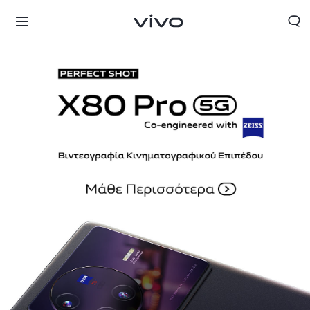
Greece | Επιλέξτε χώρα/περιοχή