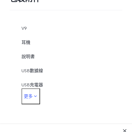
V9
耳機
說明書
USB數據線
USB充電器
更多
取卡針
透明清水套
保護膜（已貼在主機上）