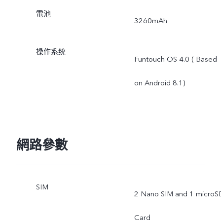
電池
3260mAh
操作系统
Funtouch OS 4.0 ( Based
on Android 8.1)
網路參數
SIM
2 Nano SIM and 1 microS
Card