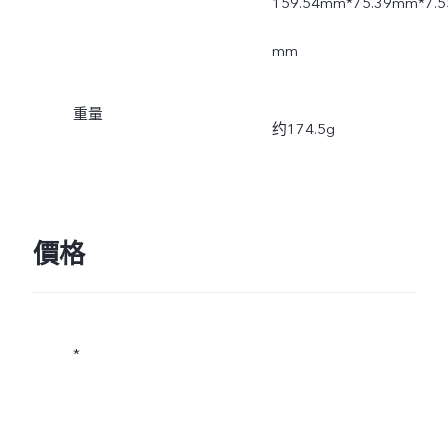
159.54mm*75.39mm*7.5
mm
重量
约174.5g
價格
*