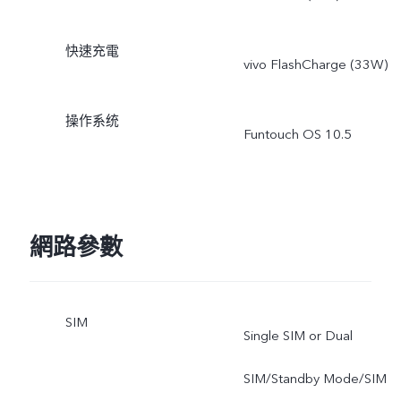
快速充電
vivo FlashCharge (33W)
操作系统
Funtouch OS 10.5
網路參數
SIM
Single SIM or Dual
SIM/Standby Mode/SIM