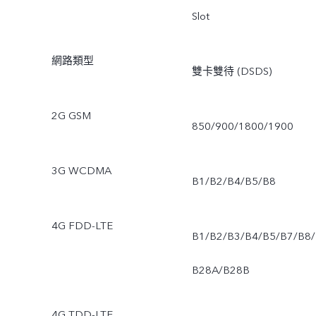
Slot
網路類型
雙卡雙待 (DSDS)
2G GSM
850/900/1800/1900
3G WCDMA
B1/B2/B4/B5/B8
4G FDD-LTE
B1/B2/B3/B4/B5/B7/B8/
B28A/B28B
4G TDD-LTE