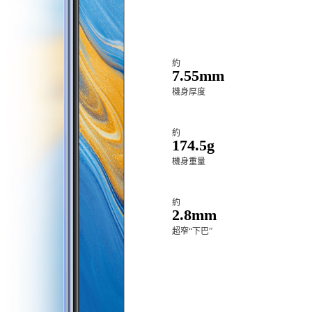
約
7.55mm
機身厚度
約
174.5g
機身重量
約
2.8mm
超窄“下巴”