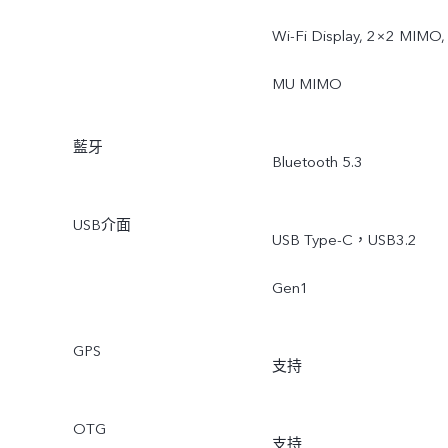
Wi-Fi Display, 2×2 MIMO,
MU MIMO
藍牙
Bluetooth 5.3
USB介面
USB Type-C，USB3.2
Gen1
GPS
支持
OTG
支持