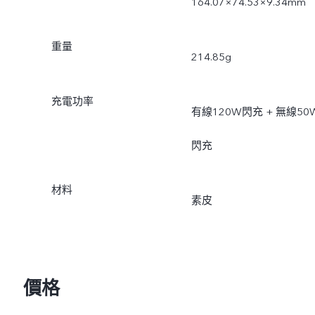
164.07×74.53×9.34mm
重量
214.85g
充電功率
有線120W閃充 + 無線50
閃充
材料
素皮
價格