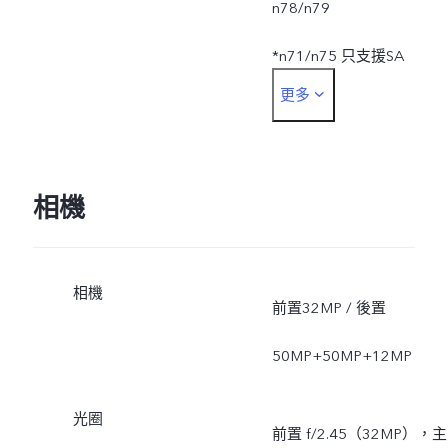
n78/n79
*n71/n75 只支援SA
更多
*SA能力的支援取決於運營
商網路佈局情況，正式開
後將通過OTA升級方式推
相機
送;
相機
前置32MP / 後置
50MP+50MP+12MP
光圈
前置 f/2.45（32MP），主