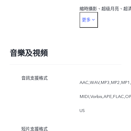
縮時攝影、超级月亮、超
更多
文檔、星空、運動抓拍、
光慢門、超级合影
音樂及視頻
音訊支援格式
AAC,WAV,MP3,MP2,MP1
MIDI,Vorbis,APE,FLAC,O
US
短片支援格式