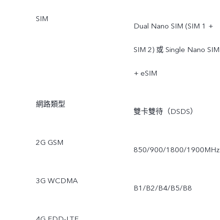
SIM
Dual Nano SIM (SIM 1 +
SIM 2) 或 Single Nano SIM
+ eSIM
網路類型
雙卡雙待（DSDS）
2G GSM
850/900/1800/1900MHz
3G WCDMA
B1/B2/B4/B5/B8
4G FDD-LTE