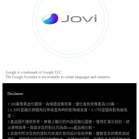
Google is a trademark of Google LLC.
The Google Assistant is not available in certain languages and countries.
Disclaimer:
1.500萬像素虛化鏡頭，為保證成像效果，優化後有效像素為320萬。
2.6.39吋是顯示屏圓角拉伸為直角時的對角線長度，6.17吋是圓角對角線長
度。
3.產品圖片僅供參考，屏幕上顯示的內容是類比圖像，僅用於演示目的，請
以實物為準。頁面涉及的對比均為與vivo產品相比較。
4.頁面中所涉及到的資料均來源於我司設計技術參數、實驗室及供應商測試