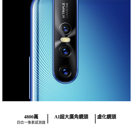
4800萬
AI超大廣角鏡頭
虛化鏡頭
四合一像素感測器