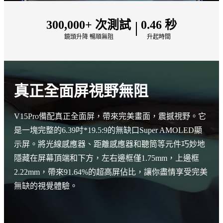
300,000+ 次測試
0.46 秒
鏡頭升降 暢順無阻
升起時間
真正全面屏視野無阻
V15Pro備配真正全面屏，帶來完美畫面，震撼視野。它
是一塊完整的6.39吋*19.5:9的無缺口Super AMOLED顯
示屏。將光線感應器、距離感應器和聽筒等元件巧妙地
隱藏在屏幕頂端和下方，左右邊框僅1.75mm，上邊框
2.22mm，帶來91.64%的超高屏佔比，讓你盡情享受完美
無缺的視覺體驗。