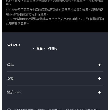
資料，實際情況會因測試軟體版本、具體測試環境、具體版本不同而略有差
異。
5.V15Pro使用第三方生產的保護貼可能會影響屏幕指紋識別效果，請務必使
用vivo屏幕指紋官方定制保護貼。
6.vivo保留隨時更改規格及描述以及本文所述產品的權利，vivo沒有提前通知
此項更改的義務。
産品
V15Pro
產品
X300 Pro
支援
X300
FAQs
關於 vivo
Y21d
服務中心
企業文化
V60 Lite 5G
Funtouch OS