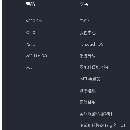
產品
支援
X300 Pro
FAQs
X300
服務中心
Y21d
Funtouch OS
V60 Lite 5G
系統升級
V60
零配件價格查詢
IMEI 碼驗證
維修進度
保修條款
客戶服務私隱聲明
下載用於恢復 Log 的 LUT