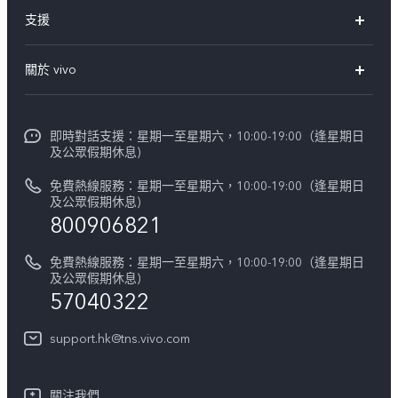
X300 Pro
支援
X300
FAQs
關於 vivo
Y21d
服務中心
企業文化
V60 Lite 5G
Funtouch OS
即時對話支援：星期一至星期六，10:00-19:00（逢星期日
新聞資訊
V60
及公眾假期休息)
系統升級
vivo工作
免費熱線服務：星期一至星期六，10:00-19:00（逢星期日
零配件價格查詢
及公眾假期休息)
法律聲明
800906821
IMEI 碼驗證
關於我們
免費熱線服務：星期一至星期六，10:00-19:00（逢星期日
維修進度
及公眾假期休息)
vivo 私隱中心
57040322
保修條款
可持續性
support.hk@tns.vivo.com
客戶服務私隱聲明
vivo | 蔡司影像
下載用於恢復 Log 的 LUT
關注我們