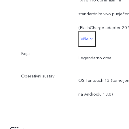
*X90 Pro opremljen je
Wh.
standardnim vivo punjače
*Nazivni kapacitet baterije
(FlashCharge adapter 20 
Više
je 4700 mAh.
/ 6 A) i podržava do 120
Boja
W. Stvarna snaga punjenja
Legendarno crna
dinamički se prilagođava s
Operativni sustav
OS Funtouch 13 (temelje
promjenom scene i ovisn
na Androidu 13.0)
o stvarnoj upotrebi.