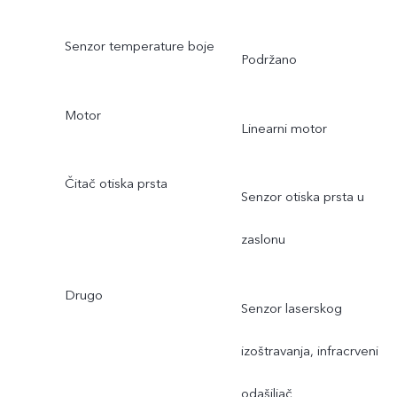
Senzor temperature boje
Podržano
Motor
Linearni motor
Čitač otiska prsta
Senzor otiska prsta u
zaslonu
Drugo
Senzor laserskog
izoštravanja, infracrveni
odašiljač