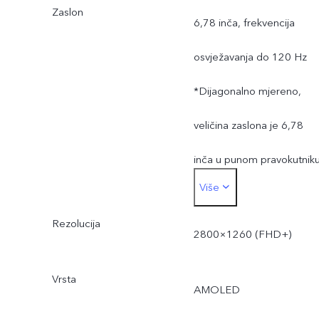
Zaslon
6,78 inča, frekvencija
osvježavanja do 120 Hz
*Dijagonalno mjereno,
veličina zaslona je 6,78
inča u punom pravokutniku
Više
Stvarna površina prikaza
Rezolucija
neznatno je manja.
2800×1260 (FHD+)
Vrsta
AMOLED