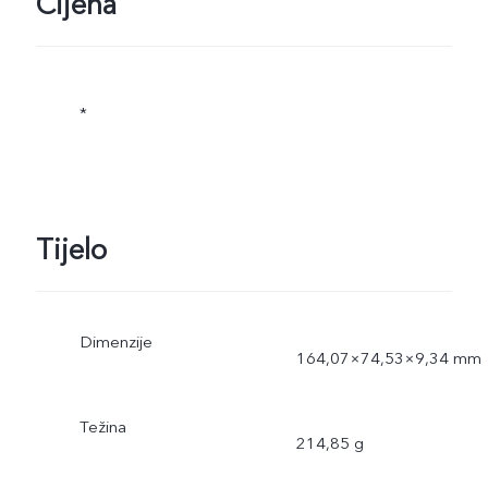
Cijena
*
Tijelo
Dimenzije
164,07×74,53×9,34 mm
Težina
214,85 g