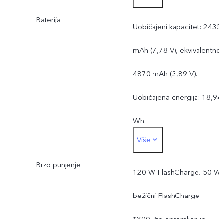
Baterija
Uobičajeni kapacitet: 243
mAh (7,78 V), ekvivalentn
4870 mAh (3,89 V).
Uobičajena energija: 18,9
Wh.
Više
Nazivni kapacitet: 2350
Brzo punjenje
mAh (7,78 V), ekvivalentn
120 W FlashCharge, 50 
4700 mAh (3,89 V).
bežični FlashCharge
Nazivna energija: 18,47