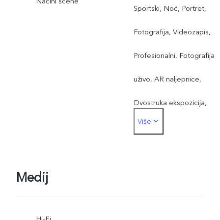
Načini scene
Sportski, Noć, Portret,
Fotografija, Videozapis,
Profesionalni, Fotografija
uživo, AR naljepnice,
Dvostruka ekspozicija,
Više
Dvostruki prikaz, Visoka
rezolucija, Panoramski,
Usporena snimka,
Medij
Uzastopno ubrzano
Hi-Fi