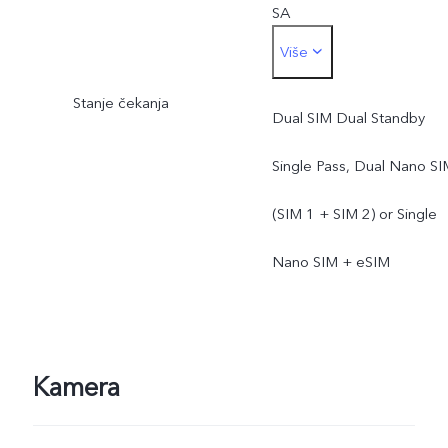
SA
Više
*Stvarna mrežna
Stanje čekanja
funkcionalnost ovisi o
Dual SIM Dual Standby
dostupnosti mreže
Single Pass, Dual Nano SI
operatera, infrastrukturnoj
(SIM 1 + SIM 2) or Single
podršci i verziji softvera
Nano SIM + eSIM
mobilnog telefona.
Kamera