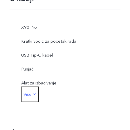
X90 Pro
Kratki vodič za početak rada
USB Tip-C kabel
Punjač
Alat za izbacivanje
Više
Futrola za telefon
Zaštitna folija (primijenjena)
Jamstveni list