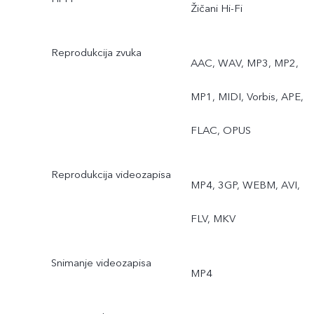
snimanje, Supermjesec,
Žičani Hi-Fi
Ultra HD dokument
Reprodukcija zvuka
AAC, WAV, MP3, MP2,
kamera, Astro, Duga
MP1, MIDI, Vorbis, APE,
ekspozicija, AI grupni
FLAC, OPUS
portret, ZEISS pejzaž i
arhitektura
Reprodukcija videozapisa
MP4, 3GP, WEBM, AVI,
FLV, MKV
Snimanje videozapisa
MP4