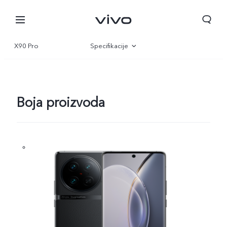
X90 Pro
Specifikacije
Pregled
Galerija
Boja proizvoda
Croatia | Odaberite državu/regiju