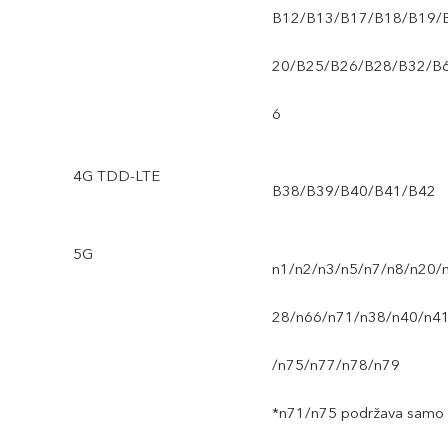
B12/B13/B17/B18/B19/
20/B25/B26/B28/B32/B
6
4G TDD-LTE
B38/B39/B40/B41/B42
5G
n1/n2/n3/n5/n7/n8/n20/
28/n66/n71/n38/n40/n4
/n75/n77/n78/n79
*n71/n75 podržava samo