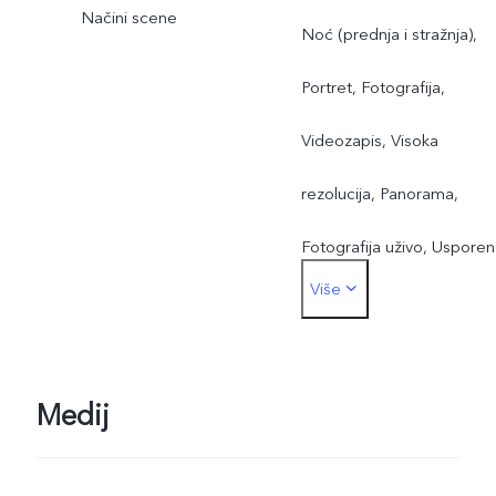
Načini scene
Noć (prednja i stražnja),
Portret, Fotografija,
Videozapis, Visoka
rezolucija, Panorama,
Fotografija uživo, Usporen
Više
prikaz, Uzastopno Ubrzan
snimanje, Pro, Dokumenti
Medij