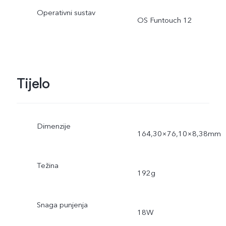
Operativni sustav
OS Funtouch 12
Tijelo
Dimenzije
164,30×76,10×8,38mm
Težina
192g
Snaga punjenja
18W