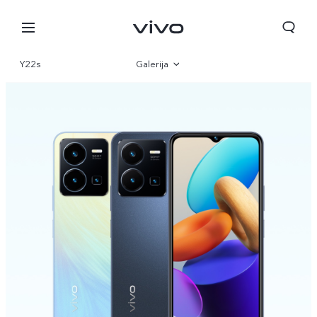
Y22s
Galerija
Pregled
Specifikacije
Croatia | Odaberite državu/regiju