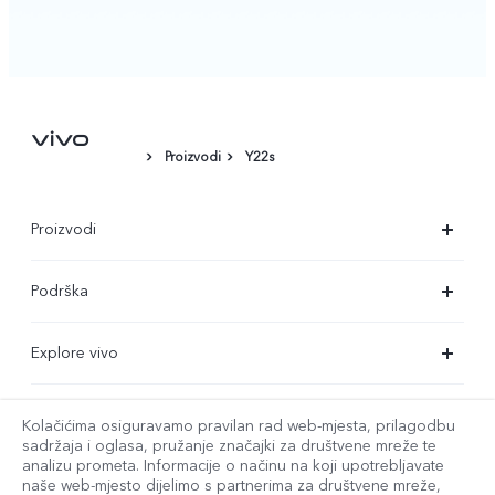
Proizvodi
Y22s
Proizvodi
X90 Pro
Podrška
X80 Lite
Servisni centar
Explore vivo
Y35
Provjera autentičnosti za IMEI
O nama
Y22s
Ažuriranje sustava
Kolačićima osiguravamo pravilan rad web-mjesta, prilagodbu
service@hrv.vivo.com
Pravne napomene
sadržaja i oglasa, pružanje značajki za društvene mreže te
Y16
analizu prometa. Informacije o načinu na koji upotrebljavate
Korisnički priručnik
naše web-mjesto dijelimo s partnerima za društvene mreže,
Održivost