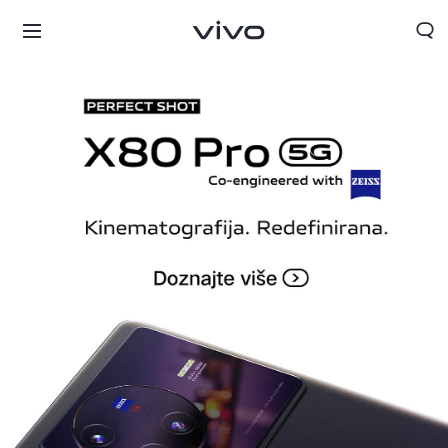
Croatia | Odaberite državu/regiju