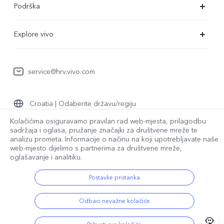
Podrška
X80 Lite
Servisni centar
Explore vivo
Y35
Provjera autentičnosti za IMEI
O nama
Y22s
Ažuriranje sustava
service@hrv.vivo.com
Pravne napomene
Y16
Korisnički priručnik
Održivost
Y76 5G
Croatia | Odaberite državu/regiju
Poslati na popravak
Centar za zaštitu privatnosti
Pravne napomene
Kolačićima osiguravamo pravilan rad web-mjesta, prilagodbu
Zapisnik nadogradnje
sadržaja i oglasa, pružanje značajki za društvene mreže te
analizu prometa. Informacije o načinu na koji upotrebljavate naše
© 2026 vivo Mobile Communication Co., Ltd. Sva prava pridržana.
Pravila o jamstvu
web-mjesto dijelimo s partnerima za društvene mreže,
vivo Pravila o privatnosti
|
vivo Politika o kolačićima
|
oglašavanje i analitiku.
Podrška za zaštitu privatnosti
|
Pravila o podacima tvrtke vivo
|
Postavka kolačića
Postavke pristanka
Odbaci nevažne kolačiće