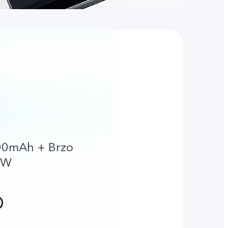
000mAh + Brzo
8W