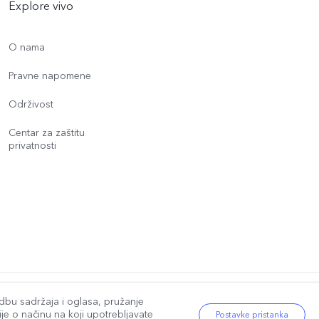
Explore vivo
O nama
Pravne napomene
Održivost
Centar za zaštitu
privatnosti
a.
|
vivo Pravila o privatnosti
|
vivo Politika o kolačićima
|
Podrška za zaštitu p
dbu sadržaja i oglasa, pružanje
je o načinu na koji upotrebljavate
Postavke pristanka