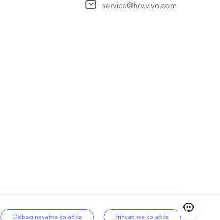
service@hrv.vivo.com
rivatnosti
|
Croatia | Odaberite
Odbaci nevažne kolačiće
Prihvati sve kolačiće