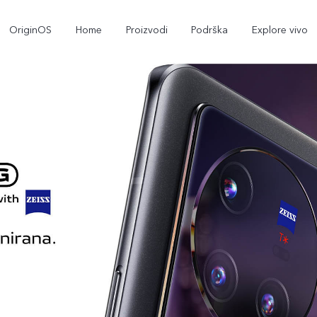
OriginOS
Home
Proizvodi
Podrška
Explore vivo
Y35
Y22s
novo
novo