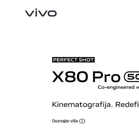
X90 Pro
X80 Lite
novo
novo