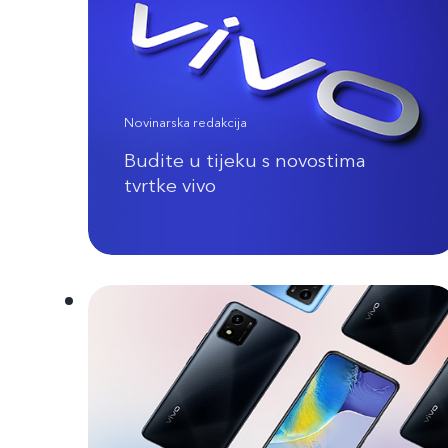
Novinarska redakcija
Budite u tijeku s novostima
tvrtke vivo