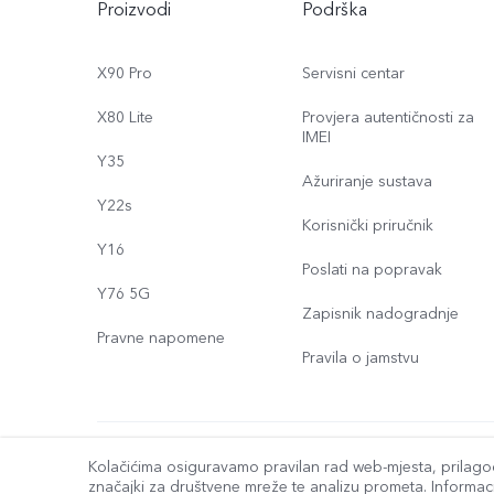
Proizvodi
Podrška
X90 Pro
Servisni centar
X80 Lite
Provjera autentičnosti za
IMEI
Y35
Ažuriranje sustava
Y22s
Korisnički priručnik
Y16
Poslati na popravak
Y76 5G
Zapisnik nadogradnje
Pravne napomene
Pravila o jamstvu
© 2026 vivo Mobile Communication Co., Ltd. Sva prava pridržan
Kolačićima osiguravamo pravilan rad web-mjesta, prilago
značajki za društvene mreže te analizu prometa. Informaci
Pravila o podacima tvrtke vivo
|
Postavka kolačića