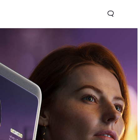
Y16
Y76 5G
novo
novo