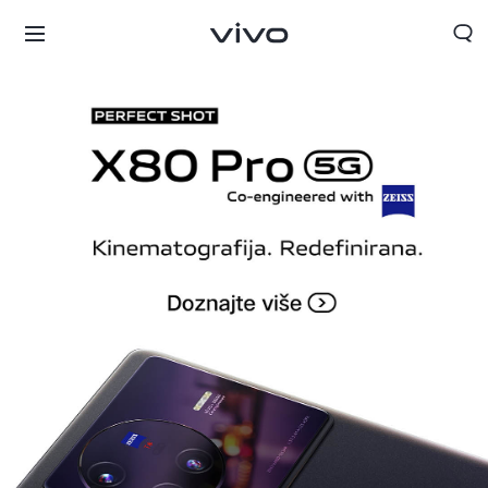
Croatia | Odaberite državu/regiju