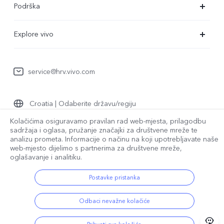
Podrška
X80 Lite
Servisni centar
Explore vivo
Y35
Provjera autentičnosti za IMEI
O nama
Y22s
Ažuriranje sustava
service@hrv.vivo.com
Pravne napomene
Y16
Korisnički priručnik
Održivost
Y76 5G
Croatia | Odaberite državu/regiju
Poslati na popravak
Centar za zaštitu privatnosti
Pravne napomene
Kolačićima osiguravamo pravilan rad web-mjesta, prilagodbu
Zapisnik nadogradnje
sadržaja i oglasa, pružanje značajki za društvene mreže te
analizu prometa. Informacije o načinu na koji upotrebljavate naše
© 2026 vivo Mobile Communication Co., Ltd. Sva prava pridržana.
Pravila o jamstvu
web-mjesto dijelimo s partnerima za društvene mreže,
vivo Pravila o privatnosti
|
vivo Politika o kolačićima
|
oglašavanje i analitiku.
Podrška za zaštitu privatnosti
|
Pravila o podacima tvrtke vivo
|
Postavka kolačića
Postavke pristanka
Odbaci nevažne kolačiće