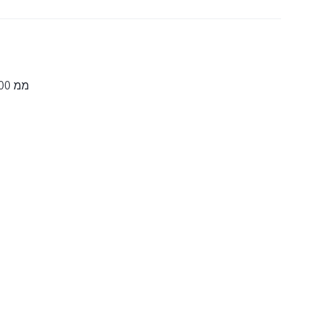
164.26×76.08×8.00 ממ