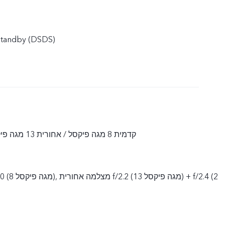
SIM כפול ו- Dual Standby ‏(DSDS)
קדמית 8 מגה פיקסל / אחורית 13 מגה פיקסל+2 מגה פיקסל