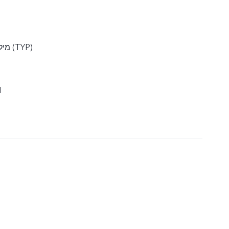
5000 מיליאמפר/שעה (TYP)
1