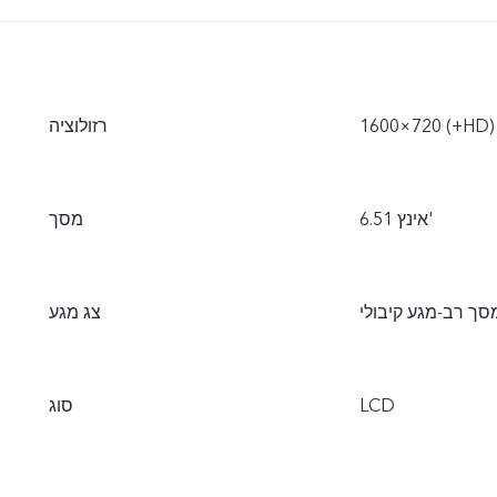
‎1600×720‏ (+HD)
רזולוציה
6.51 אינץ'
מסך
סך רב-מגע קיבולי
צג מגע
LCD
סוג