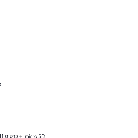
8
2 יחידות nano SIM‏ + כרטיס 1 micro SD