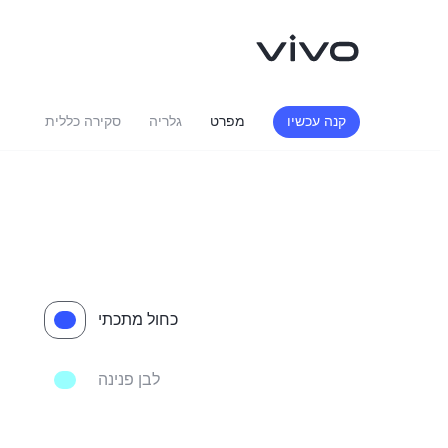
קנה עכשיו
מפרט
גלריה
סקירה כללית
כחול מתכתי
Y76 5G
V29 Lite 5G
חדש
לבן פנינה