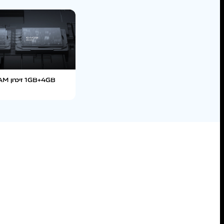
4GB‏+1GB זיכרון RAM מורחב