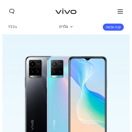
גלריה
Y33s
קנה עכשיו
סקירה כללית
מפרט