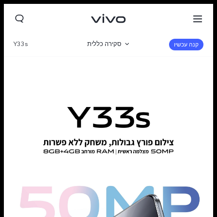
סקירה כללית
Y33s
קנה עכשיו
גלריה
מפרט