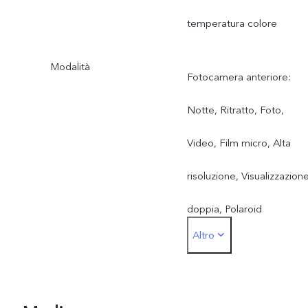
temperatura colore
(fotocamera
grandangolare da 8 MP)
Modalità
Fotocamera anteriore:
Notte, Ritratto, Foto,
Video, Film micro, Alta
risoluzione, Visualizzazion
doppia, Polaroid
Altro
Fotocamera principale
posteriore: Notte, Ritratto
Foto, Video, Film micro,