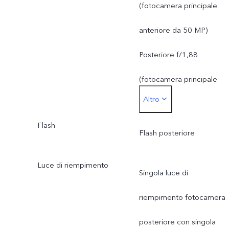
6P Fotocamera con super
(fotocamera principale
teleobiettivo ZEISS da 50
anteriore da 50 MP)
MP: AF e OIS, f/2,65, FO
Posteriore f/1,88
33°, obiettivo 4P
(fotocamera principale
Altro
Fotocamera
posteriore OIS da 50 MP)
ultragrandangolare ZEISS
Flash
Posteriore f/2,65
Flash posteriore
da 8 MP: FF, f/2,2, FOV
(fotocamera con
Luce di riempimento
Singola luce di
115°, obiettivo 5P
teleobiettivo OIS da 50
riempimento fotocamera
MP)
posteriore con singola
Posteriore f/2,2