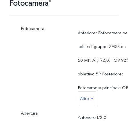
Fotocamera
6
Fotocamera
Anteriore: Fotocamera pe
selfie di gruppo ZEISS da
50 MP: AF, f/2,0, FOV 92°
obiettivo 5P Posteriore:
Fotocamera principale OI
Altro
ZEISS da 50 MP: AF e OIS
Apertura
f/1,88, FOV 84°, obiettiv
Anteriore f/2,0