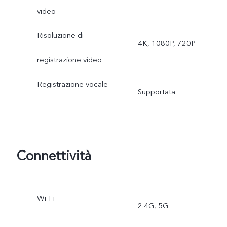
video
Ritratto, Foto, Video, Alta
Risoluzione di
risoluzione, Documento
4K, 1080P, 720P
registrazione video
Ultra HD, Time-lapse,
Registrazione vocale
Superluna, Pro, Istantanea
Supportata
Palco, Polaroid
Fotocamera
Connettività
ultragrandangolare
posteriore: Notte, Foto,
Wi-Fi
2.4G, 5G
Video, Time-lapse, Pro