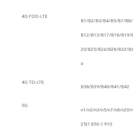
4G FDD-LTE
B1/B2/B3/B4/B5/B7/B8/
B12/B13/B17/B18/B19/
20/B25/B26/B28/B32/B
6
4G TD-LTE
B38/B39/B40/B41/B42
5G
n1/n2/n3/n5/n7/n8/n20/
25(1.850-1.910