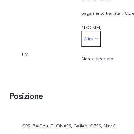
pagamento tramite HCE 
NFC-SIM)
Altro
*La scheda SIM utilizzata
FM
per il pagamento tramite
Non supportato
SIM deve essere inserita
nello slot della scheda
Posizione
SIM1
GPS, BeiDou, GLONASS, Galileo, QZSS, NavIC