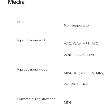
Media
Alta risoluzione, Panorama
Hi-Fi
Documento Ultra HD, Slo-
Non supportato
mo, Time-lapse, Superluna
Riproduzione audio
AAC, WAV, MP3, MIDI,
Astro, Pro, Istantanea,
VORBIS, APE, FLAC
Cibo, Fotografia
subacquea, Visualizzazion
Riproduzione video
MP4, 3GP, AVI, FLV, MKV,
doppia, Palco, Polaroid
WEBM, TS, ASF
Fotocamera posteriore
Formato di registrazione
con teleobiettivo: Notte,
MP4