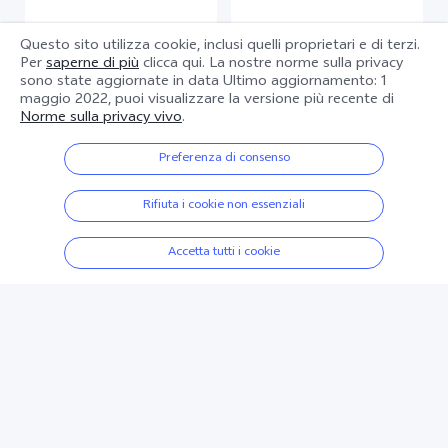
V70
X300 Pro
Questo sito utilizza cookie, inclusi quelli proprietari e di terzi.
Per
saperne di più
clicca qui. La nostre norme sulla privacy
Scheda informativa
Scheda informativa
sono state aggiornate in data
Ultimo aggiornamento: 1
del prodotto
del prodotto
maggio 2022
, puoi visualizzare la versione più recente di
Norme sulla privacy vivo
.
Preferenza di consenso
Rifiuta i cookie non essenziali
Accetta tutti i cookie
X300
V60 Lite 5G
Scheda informativa
Scheda informativa