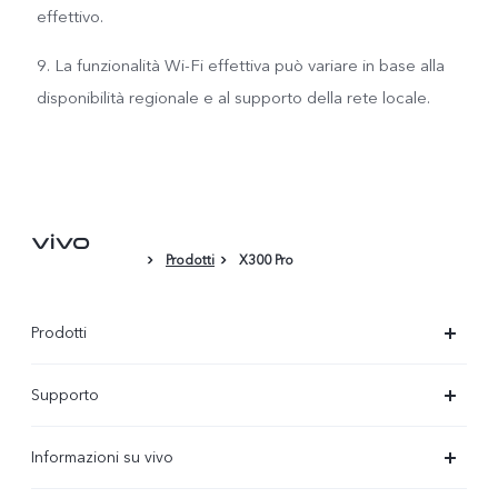
effettivo.
9. La funzionalità Wi-Fi effettiva può variare in base alla
disponibilità regionale e al supporto della rete locale.
Prodotti
X300 Pro
Prodotti
X300-Ultra (NEW)
Supporto
X300 Pro
FAQs
Informazioni su vivo
X300
Centro Assistenza