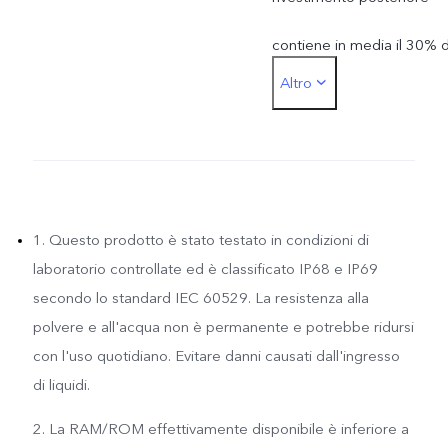
contiene in media il 30% d
Altro
vetro riciclato.
2. Utilizziamo il 20% di
alluminio riciclato nella
struttura portante.
1. Questo prodotto è stato testato in condizioni di
laboratorio controllate ed è classificato IP68 e IP69
3. Il supporto della sched
secondo lo standard IEC 60529. La resistenza alla
polvere e all'acqua non è permanente e potrebbe ridursi
madre del prodotto
con l'uso quotidiano. Evitare danni causati dall'ingresso
contiene il 60% di material
di liquidi.
di origine biologica.
2. La RAM/ROM effettivamente disponibile è inferiore a