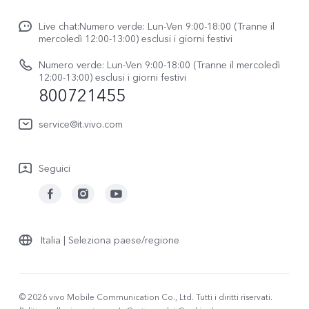
Newsroom
V70
Funtouch OS
Live chat:Numero verde: Lun-Ven 9:00-18:00 (Tranne il
Lavori con noi
V70 FE
mercoledì 12:00-13:00) esclusi i giorni festivi
Autenticazione IMEI
Netiquette vivo
vivo Watch GT 2
Numero verde: Lun-Ven 9:00-18:00 (Tranne il mercoledì
Aggiornamento del sistema
12:00-13:00) esclusi i giorni festivi
Note legali
800721455
Y31 5G
Manuale utente
Chi siamo
vivo Buds Air3
service@it.vivo.com
Informazioni sulla Garanzia
Sostenibilità
Scarica le LUT per il ripristino di Log
Seguici
Centro per la privacy di vivo
Italia | Seleziona paese/regione
© 2026 vivo Mobile Communication Co., Ltd. Tutti i diritti riservati.