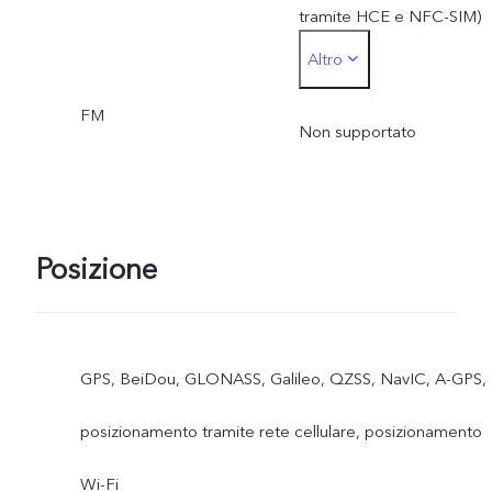
tramite HCE e NFC-SIM)
Altro
*La carta SIM utilizzata pe
FM
il pagamento tramite cart
Non supportato
SIM deve essere inserita
nello slot della carta SIM1
Posizione
GPS, BeiDou, GLONASS, Galileo, QZSS, NavIC, A-GPS,
posizionamento tramite rete cellulare, posizionamento
Wi-Fi