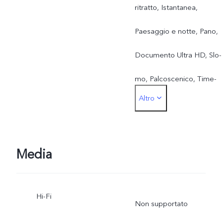
ritratto, Istantanea,
Paesaggio e notte, Pano,
Documento Ultra HD, Slo-
mo, Palcoscenico, Time-
Altro
lapse, Pro, Cibo, Fotograf
di strada, Teleobiettivo
esterno* (in vendita
Media
separatamente)
Hi-Fi
Non supportato