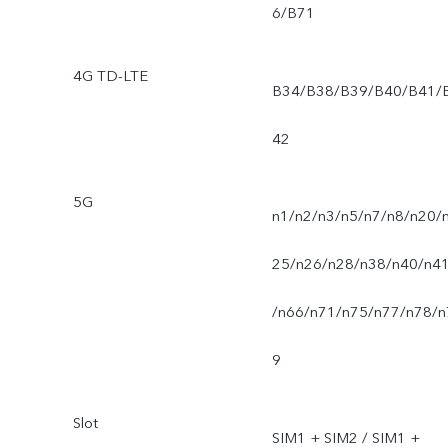
6/B71
4G TD-LTE
B34/B38/B39/B40/B41/
42
5G
n1/n2/n3/n5/n7/n8/n20/
25/n26/n28/n38/n40/n4
/n66/n71/n75/n77/n78/n
9
Slot
SIM1 + SIM2 / SIM1 +