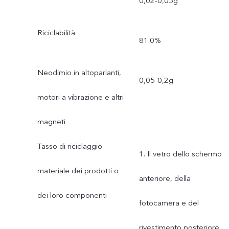
0,02-0,05g
Riciclabilità
81.0%
Neodimio in altoparlanti,
0,05-0,2g
motori a vibrazione e altri
magneti
Tasso di riciclaggio
1. Il vetro dello schermo
materiale dei prodotti o
anteriore, della
dei loro componenti
fotocamera e del
rivestimento posteriore