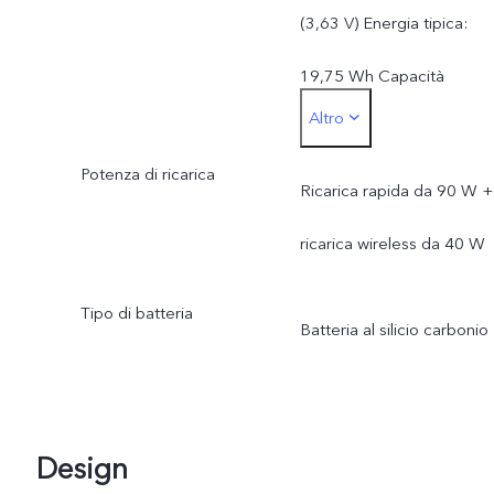
(3,63 V) Energia tipica:
19,75 Wh Capacità
Altro
nominale: 5325 mAh (3,6
Potenza di ricarica
V) Energia nominale: 19,3
Ricarica rapida da 90 W +
Wh
ricarica wireless da 40 W
Tipo di batteria
Batteria al silicio carbonio
Design