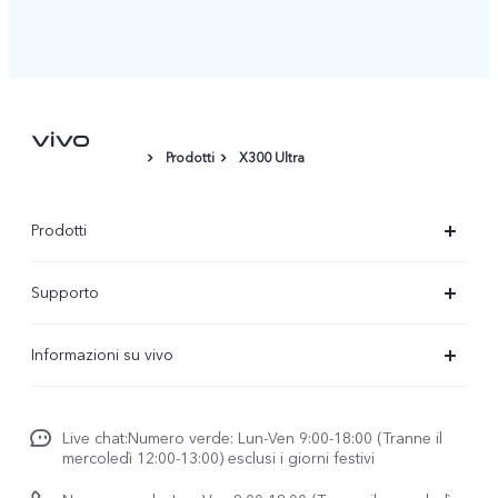
Prodotti
X300 Ultra
Prodotti
X300-Ultra (NEW)
Supporto
X300 Pro
FAQs
Informazioni su vivo
X300
Centro Assistenza
Newsroom
V70
Funtouch OS
Live chat:Numero verde: Lun-Ven 9:00-18:00 (Tranne il
Lavori con noi
V70 FE
mercoledì 12:00-13:00) esclusi i giorni festivi
Autenticazione IMEI
Netiquette vivo