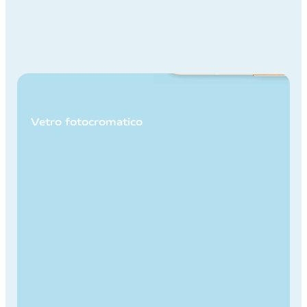
Vetro fotocromatico
Vetro fotocromatico