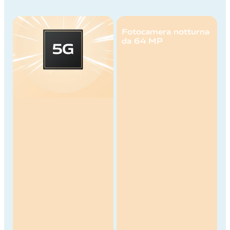
Fotocamera notturna
da 64 MP