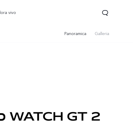
lora vivo
Panoramica
Galleria
V70 FE
Y31 5G
vivo Watch GT 2
n