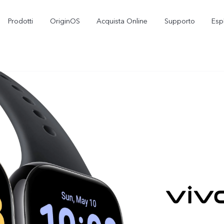
Prodotti
OriginOS
Acquista Online
Supporto
Esp
X300
V70 5G
nuovo