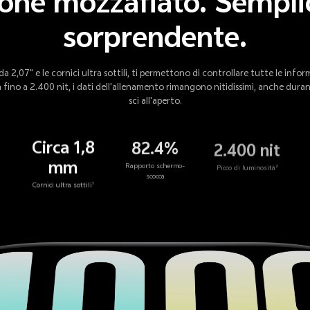
ione mozzafiato. Sempl
sorprendente.
 da 2,07" e le cornici ultra sottili, ti permettono di controllare tutte le inf
 fino a 2.400 nit, i dati dell'allenamento rimangono nitidissimi, anche durante
sci all'aperto.
Circa 1,8
82.4%
2.400 nit
mm
Rapporto schermo-
Picco di luminosità²
scocca
Cornici ultra sottili¹