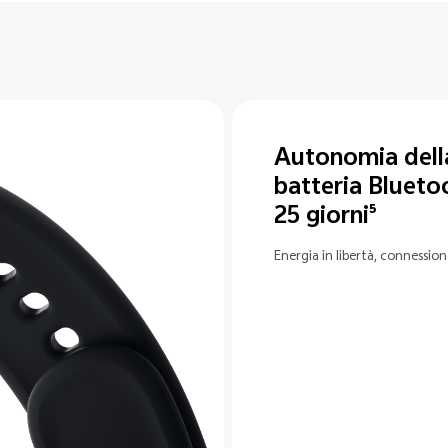
lla
tooth di
ssione costante.