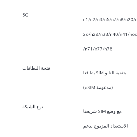
5G
n1/n2/n3/n5/n7/n8/n20/
26/n28/n38/n40/n41/n6
/n71/n77/n78
فتحة البطاقات
بطاقتا SIM بتقنية النانو
(eSIM مدعومة)
نوع الشبكة
شريحتا SIM مع وضع
الاستعداد المزدوج بدعم