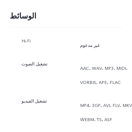
قمر عملاق،وضع Astro،
من ZEISS بدقة ‎8 ميجابكسل:
الوسائط
حترافي، لقطة سريعة، طعام،
فتحة عدسة f/2.2، مجال رؤية
التصوير تحت الماء، العرض
120 ± 3 درجة، عدسة مكونة
Hi-Fi
غير مدعوم
المزدوج
من 5 طبقات
تشغيل الصوت
AAC، ‏WAV، ‏MP3، ‏MIDI،
‏VORBIS، ‏APE، ‏FLAC
تشغيل الفيديو
MP4، ‏3GP، ‏AVI، ‏FLV، ‏MKV،
‏WEBM، ‏TS، ‏ASF