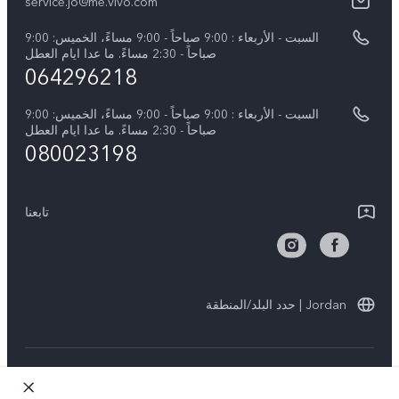
كل الموديلات
service.jo@me.vivo.com
اسعار قطع الغيار
نبذة عنا
السبت - الأربعاء : 9:00 صباحاً - 9:00 مساءً، الخميس: 9:00
تحديثات النظام
صباحاً - 2:30 مساءً. ما عدا ايام العطل
مركز الخصوصية لدى vivo
064296218
تعلیمات الضمان
الاستدامة
السبت - الأربعاء : 9:00 صباحاً - 9:00 مساءً، الخميس: 9:00
بيان الخصوصية بشأن خدمة العملاء
صباحاً - 2:30 مساءً. ما عدا ايام العطل
080023198
تابعنا
Jordan | حدد البلد/المنطقة
حقوق النشر © لعام 2026 محفوظة لصالح شركة vivo Mobile
Communication Co., Ltd.‎. كل الحقوق محفوظة.