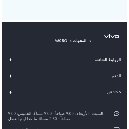
المنتجات
V60 5G
الروابط الشائعة
V40 Lite 4G(New)
الدعم
Y19s(New)
FAQs
vivo عن
Y28(New)
مركز الخدمة
معلومات
V30 Lite
Funtouch OS
السبت - الأربعاء : 9:00 صباحاً - 9:00 مساءً، الخميس: 9:00
اضغط
Y03
صباحاً - 2:30 مساءً. ما عدا ايام العطل
مصادقة IMEI
الإشعارات القانونية