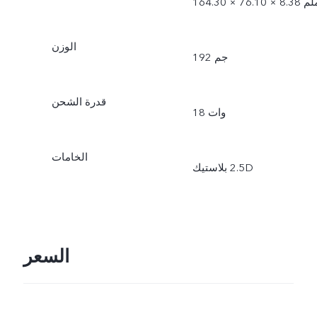
1 × 76.10 × 8.38 ملم
الوزن
192 جم
قدرة الشحن
18 وات
الخامات
السعر