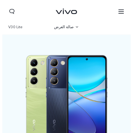
صالة العرض
V30 Lite
نظرة عامة
مواصفات المنتج
Jordan | حدد البلد/المنطقة