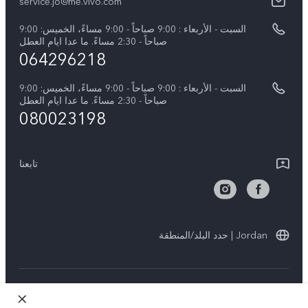
كل الموديلات
service.jo@me.vivo.com
اسعار قطع الغيار
نبذة عنا
السبت - الأربعاء : 9:00 صباحاً - 9:00 مساءً، الخميس: 9:00
تحديثات النظام
صباحاً - 2:30 مساءً. ما عدا ايام العطل
مركز الخصوصية لدى vivo
064296218
تعلیمات الضمان
الاستدامة
السبت - الأربعاء : 9:00 صباحاً - 9:00 مساءً، الخميس: 9:00
بيان الخصوصية بشأن خدمة العملاء
صباحاً - 2:30 مساءً. ما عدا ايام العطل
080023198
تابعنا
Jordan | حدد البلد/المنطقة
حقوق النشر © لعام 2026 محفوظة لصالح شركة vivo Mobile
Communication Co., Ltd.‎. كل الحقوق محفوظة.