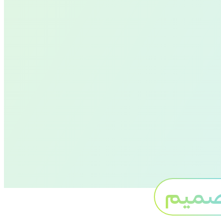
2
صميم