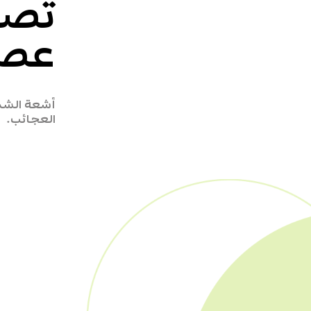
تصم
عص
أشعة الش
العجائب.