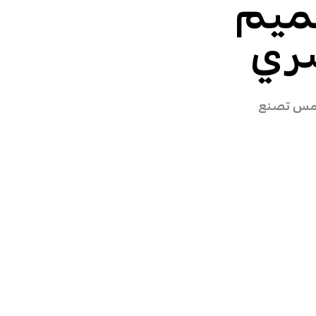
يم
ري
مس تصنع