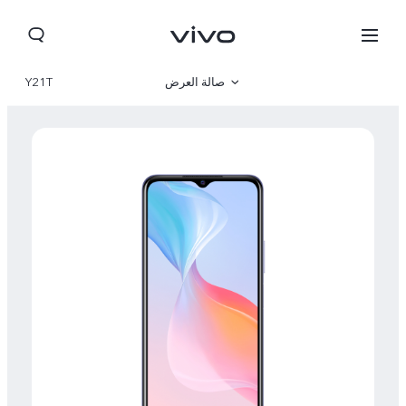
صالة العرض
Y21T
نظرة عامة
مواصفات المنتج
Jordan | حدد البلد/المنطقة