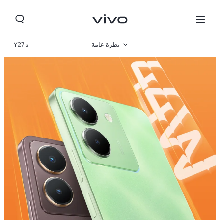
نظرة عامة
Y27s
صالة العرض
مواصفات المنتج
Jordan | حدد البلد/المنطقة