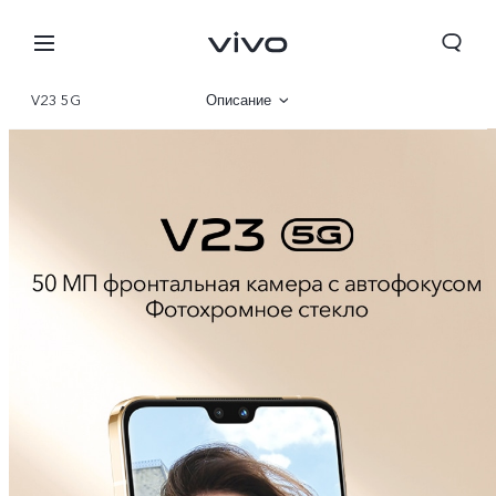
V23 5G
Описание
Галерея
Характеристики
Kyrgyzstan | Выберите страну/регион