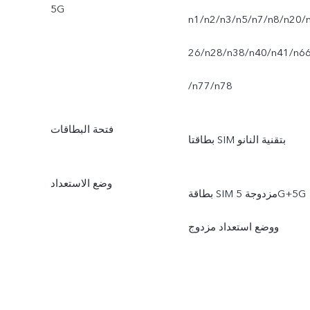
5G
n1/n2/n3/n5/n7/n8/n20/
26/n28/n38/n40/n41/n6
/n77/n78
فتحة البطاقات
بطاقتا SIM بتقنية النانو
وضع الاستعداد
بطاقة SIM مزدوجة 5G+5G
ووضع استعداد مزدوج