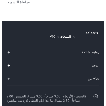
مراعاة التشويه.
المنتجات
V40
روابط شائعة
X300 Pro (New)
الدعم
X300 (New)
الاسئلة الشائعة
vivo عن
X200 FE (New)
مركز الخدمة
الإشعارات القانونية
Y29s 5G
Funtouch OS
(السبت - الأربعاء : 9:00 صباحاً - 9:00 مساءً، الخميس: 9:00
نبذة عنا
Y39 5G
صباحاً - 2:30 مساءً. ما عدا ايام العطل )دردشة مباشرة
مصادقة IMEI