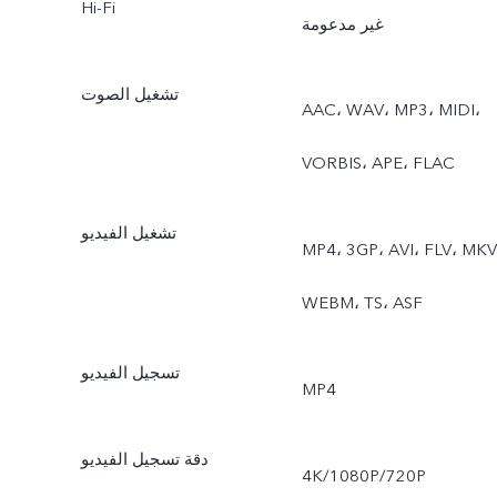
Hi-Fi
والمستندات، والحركة
غير مدعومة
البطيئة، والتصوير الزمني،
تشغيل الصوت
AAC، ‏WAV، ‏MP3، ‏MIDI،
والقمر العملاق، والسماء
‏VORBIS، ‏APE، ‏FLAC
المرصعة بالنجوم، والتصوير
الاحترافي، واللقطات،
تشغيل الفيديو
MP4، ‏3GP، ‏AVI، ‏FLV، ‏MKV،
والطعام، والصورة الحية،
‏WEBM، ‏TS، ‏ASF
والعرض المزدوج
تسجيل الفيديو
MP4
دقة تسجيل الفيديو
‎4K/1080P/720P