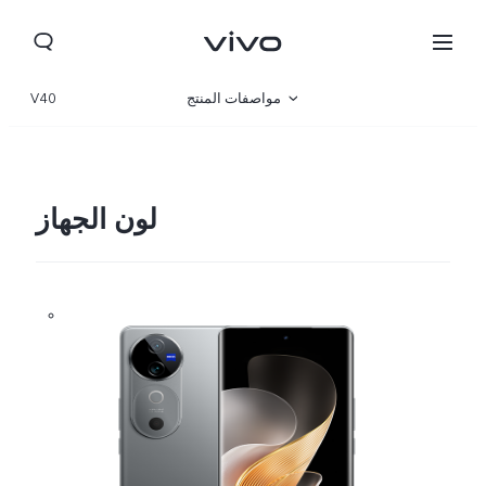
مواصفات المنتج
V40
نظرة عامة
صالة العرض
لون الجهاز
Kuwait(ar) | حدد البلد/المنطقة