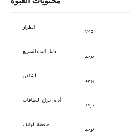
محتويات العبوة
الطراز
V40
دليل البدء السريع
يوجد
الشاحن
يوجد
أداة إخراج البطاقات
توجد
حافظة الهاتف
توجد