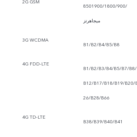
2G GSM
850‏/900‏/1800‏/1900
ميجاهرتز
3G WCDMA
B1/B2/B4/B5/B8
4G FDD-LTE
B1/B2/B3/B4/B5/B7/B8/
B12/B17/B18/B19/B20/
26/B28/B66
4G TD-LTE
B38/B39/B40/B41