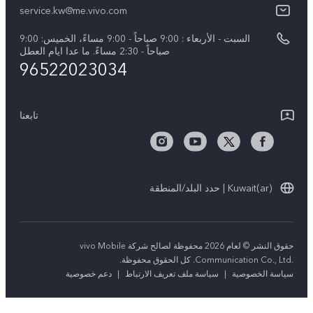
مركز الخصوصية لدى vivo
service.kw@me.vivo.com
V50 Lite 5G
اسعار قطع الغيار
السبت - الأربعاء : 9:00 صباحاً - 9:00 مساءً، الخميس: 9:00
V50 5G
تحديثات النظام
صباحاً - 2:30 مساءً. ما عدا ايام العطل
96522023034
ضمان الشركة المصنعة فيفو
بيان الخصوصية بشأن خدمة العملاء
تابعنا
Kuwait(ar) | حدد البلد/المنطقة
حقوق النشر © لعام 2026 محفوظة لصالح شركة vivo Mobile
Communication Co., Ltd.‎. كل الحقوق محفوظة.
سياسة الخصوصية
|
سياسة ملف تعريف الارتباط
|
دعم خصوصية