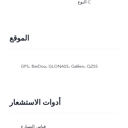
النوع C
الموقع
GPS،‏ BeiDou،‏ GLONASS،‏ Galileo،‏ QZSS
أدوات الاستشعار
قياس التسارع