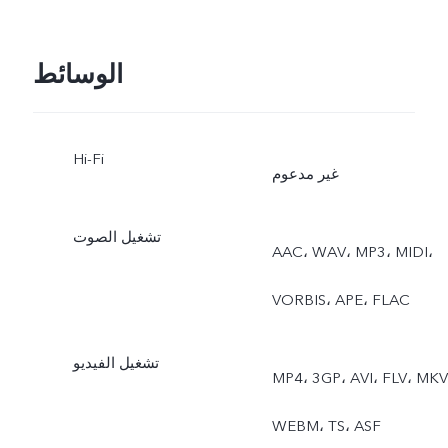
الجهة الأمامية: الصور،
التصوير الليلي، البورتريه،
الوسائط
الفيديو، الصورة الحية.
Hi-Fi
غير مدعوم
تشغيل الصوت
AAC، ‏WAV، ‏MP3، ‏MIDI،
‏VORBIS، ‏APE، ‏FLAC
تشغيل الفيديو
MP4، ‏3GP، ‏AVI، ‏FLV، ‏MKV،
‏WEBM، ‏TS، ‏ASF