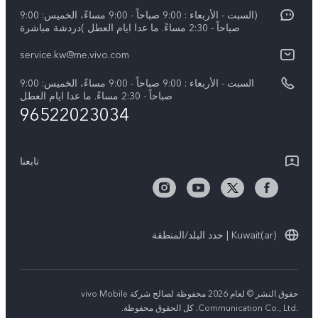
Funtouch OS
(السبت - الأربعاء : 9:00 صباحاً - 9:00 مساءً، الخميس: 9:00
نبذة عنا
Y39 5G
صباحاً - 2:30 مساءً. ما عدا ايام العطل )دردشة مباشرة
مصادقة IMEI
مركز الخصوصية لدى vivo
service.kw@me.vivo.com
V50 Lite 5G
اسعار قطع الغيار
السبت - الأربعاء : 9:00 صباحاً - 9:00 مساءً، الخميس: 9:00
V50 5G
تحديثات النظام
صباحاً - 2:30 مساءً. ما عدا ايام العطل
96522023034
ضمان الشركة المصنعة فيفو
بيان الخصوصية بشأن خدمة العملاء
تابعنا
Kuwait(ar) | حدد البلد/المنطقة
حقوق النشر © لعام 2026 محفوظة لصالح شركة vivo Mobile
Communication Co., Ltd.‎. كل الحقوق محفوظة.