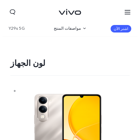
مواصفات المنتج
Y29s 5G
اشتر الآن
نظرة عامة
صالة العرض
لون الجهاز
Kuwait(ar) | حدد البلد/المنطقة