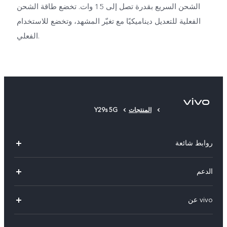
الشحن السريع بقدرة تصل إلى 15 وات. تخضع طاقة الشحن
الفعلية للتعديل ديناميكيًا مع تغيّر المشهد، وتخضع للاستخدام
الفعلي.
المنتجات
Y29s 5G
روابط شائعة
X300 Pro (New)
الدعم
X300 (New)
الاسئلة الشائعة
vivo عن
X200 FE (New)
مركز الخدمة
الإشعارات القانونية
Y29s 5G