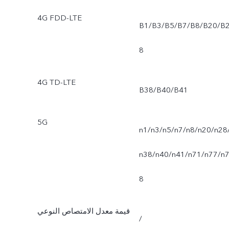
4G FDD-LTE
B1/B3/B5/B7/B8/B20/B
8
4G TD-LTE
B38/B40/B41
5G
n1‏/n3‏/n5‏/n7‏/n8‏/n20‏/n28‏/
n38‏/n40‏/n41‏/n71‏/n77‏/n7
8
قيمة معدل الامتصاص النوعي
/