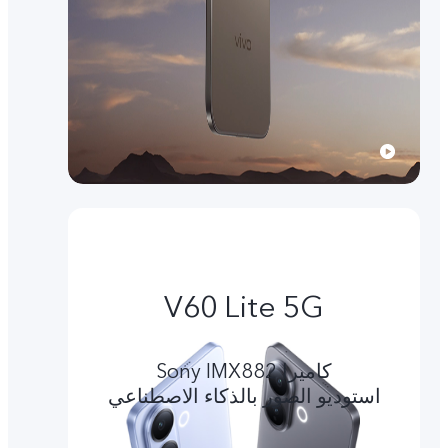
V60 Lite 5G
کامیرا Sony IMX882
استوديو الصور بالذكاء الاصطناعي