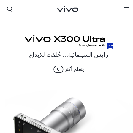
زايس السينمائية… خُلقت للإبداع
يتعلم أكثر