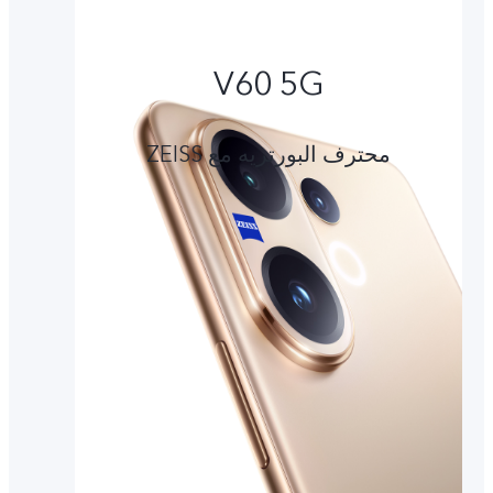
V60 5G
محترف البورتريه مع ZEISS